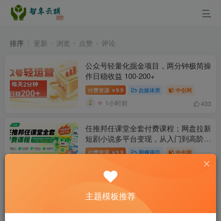
排序
更新
浏览
点赞
评论
公众号轻量化掘金项目，两分钟极简操
作日稳收益 100-200+
付费资源
9.9
自媒体类
中创网
￥
1小时前
433
任推邦任课堂全套付费课程；网盘拉新
短剧小说多平台变现，从入门到高阶零
基础也能轻松上手实操
付费资源
9.9
网赚项目
中创网
￥
1小时前
580
AI动画漫剧制作教程｜选题剧情构思·
主题模板推荐
分镜提示词撰写·AI绘图配音·2D动画制
作·剪映实操完成完整漫剧成片
付费资源
9.9
AI技术
中创网
￥