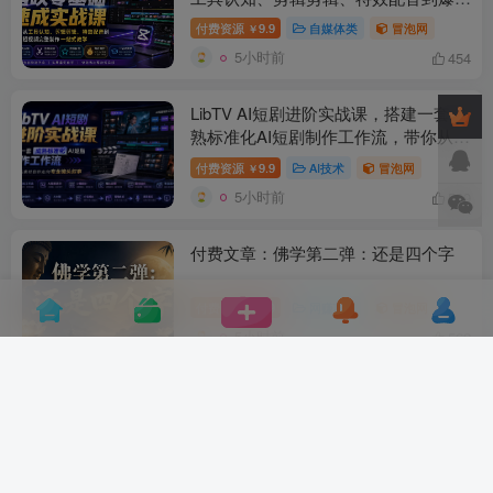
短视频完整制作一站式教学
付费资源
9.9
自媒体类
冒泡网
￥
5小时前
454
LibTV AI短剧进阶实战课，搭建一套成
熟标准化AI短剧制作工作流，带你从素
材创作走向专业镜头叙事
付费资源
9.9
AI技术
冒泡网
￥
5小时前
599
付费文章：佛学第二弹：还是四个字
付费资源
9.9
网赚项目
冒泡网
￥
5小时前
562
TikTok×AIGC美区短视频带货线下课，
原线下两天一夜实战课程，原价
1.5W，完整收录12小时高清授课视频
付费资源
9.9
AI技术
冒泡网
￥
5小时前
543