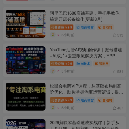
阿里巴巴1688店铺基建，手把手教你
搞定开店必备操作(更新8月)
付费资源
9.9
电商带货
冒泡网
￥
5小时前
513
YouTube油管AI视频创作课｜账号搭建
+AI成片+去重限流解决方案，YPP变
现一站式教学(更新0809)
付费资源
9.9
AI技术
冒泡网
￥
5小时前
581
松鼠会电商VIP课程，从基础布局到高
阶优化，助你掌握淘宝运营逻辑，提升
店铺流量与转化(更新0809)
付费资源
9.9
电商带货
冒泡网
￥
5小时前
487
2026剪映零基础速成实战课｜新手从
工具认知、剪辑剪辑、特效配音到爆款