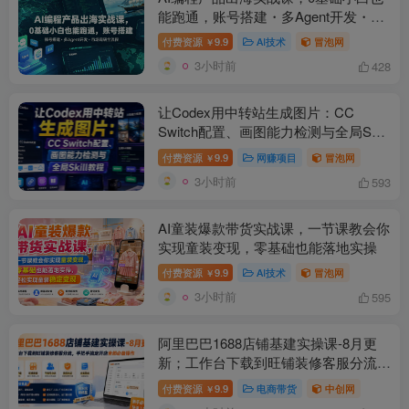
能跑通，账号搭建・多Agent开发・市
场调研全流程，月入千刀跨境变现教程
付费资源
9.9
AI技术
冒泡网
￥
(更新)
3小时前
428
让Codex用中转站生成图片：CC
Switch配置、画图能力检测与全局Skill
教程
付费资源
9.9
网赚项目
冒泡网
￥
3小时前
593
AI童装爆款带货实战课，一节课教会你
实现童装变现，零基础也能落地实操
付费资源
9.9
AI技术
冒泡网
￥
3小时前
595
阿里巴巴1688店铺基建实操课-8月更
新；工作台下载到旺铺装修客服分流，
手把手搞定开店全部必备操作
付费资源
9.9
电商带货
中创网
￥