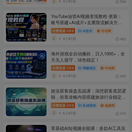
4小时前
584
YouTube油管AI视频变现教程-更新：
账号搭建×AI成片×去重限流解决方案
×YPP变现×AI真人生成×人物一致性
付费资源
9.9
AI技术
中创网
￥
4小时前
463
海外游戏全自动搬砖，日入1000+，全
天无人值守，绿色稳定！
付费资源
9.9
网赚项目
中创网
￥
4小时前
463
旅业获客操盘实战课：深挖获客底层逻
辑，依靠攻略内容搭建旅游行业稳定引
流体系
付费资源
9.9
私域营销
福源网
￥
5小时前
470
零基础AI短视频全能课：多款AI工具实