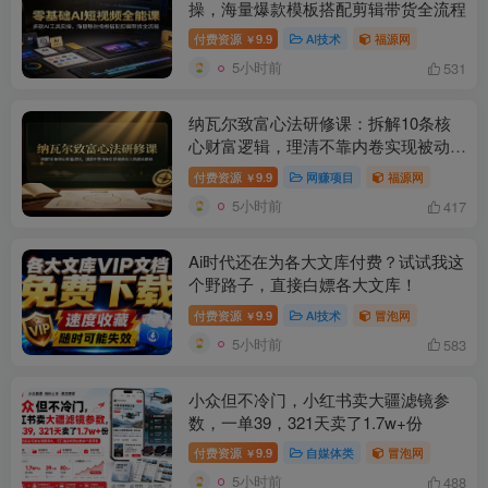
操，海量爆款模板搭配剪辑带货全流程
付费资源
9.9
AI技术
福源网
￥
5小时前
531
纳瓦尔致富心法研修课：拆解10条核
心财富逻辑，理清不靠内卷实现被动收
入的成长路径
付费资源
9.9
网赚项目
福源网
￥
5小时前
417
Ai时代还在为各大文库付费？试试我这
个野路子，直接白嫖各大文库！
付费资源
9.9
AI技术
冒泡网
￥
5小时前
583
小众但不冷门，小红书卖大疆滤镜参
数，一单39，321天卖了1.7w+份
付费资源
9.9
自媒体类
冒泡网
￥
5小时前
488