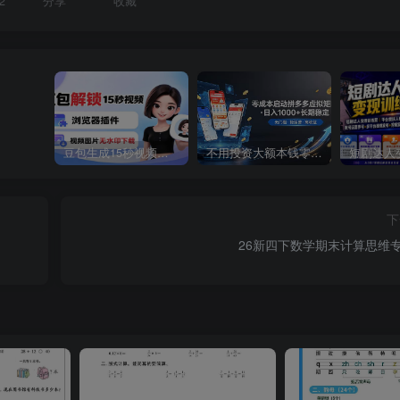
2
分享
收藏
豆包生成15秒视频——浏览器插件：豆包/Dola 视频图片无水印下载 + 解锁15秒视频生成
不用投资大额本钱零成本启动，做拼多多虚拟矩阵，长期稳定！轻松维持日入 1000
下
26新四下数学期末计算思维