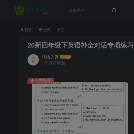
首页
未分类
正文
26新四年级下英语补全对话专项练习
骑猪兜风
1个月前更新
付费资源