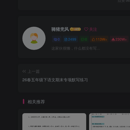
点赞
56
骑猪兜风
关注
0
2499
0
113W+
230W+
这家伙很懒，什么都没有写...
上一篇
26春五年级下语文期末专项默写练习
相关推荐