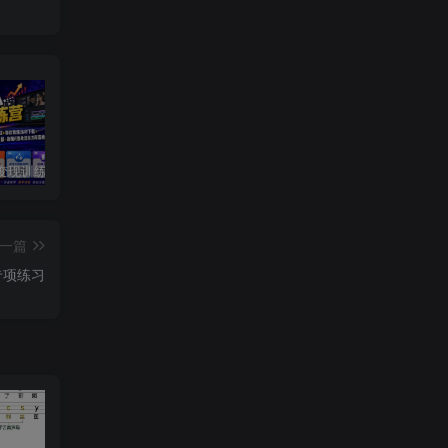
短剧达人变现训练营｜平台授权入驻+爆款剧集选材下载+账号运营养号+多平台挂载发布+剪辑实操+违规问题处理全流程落地课
主播特训营：视频号+抖音双平台直播带货，直播间搭建+选品+话术+开播全流程系统教学
AI短视频全能训练场实战课｜AI视频换背景、首尾帧复用、音频生成、爆款短视频完整复刻全套实操教学
一篇
专项练习