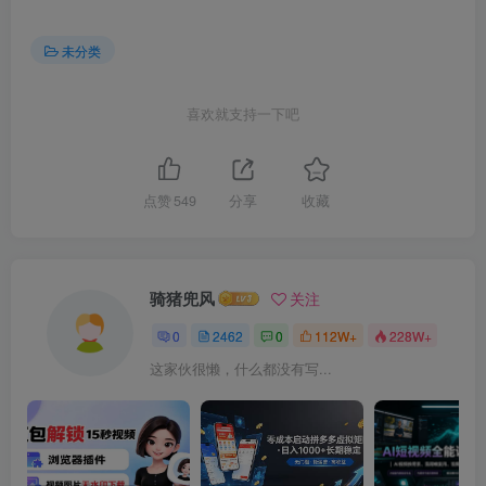
未分类
喜欢就支持一下吧
点赞
549
分享
收藏
骑猪兜风
关注
0
2462
0
112W+
228W+
这家伙很懒，什么都没有写...