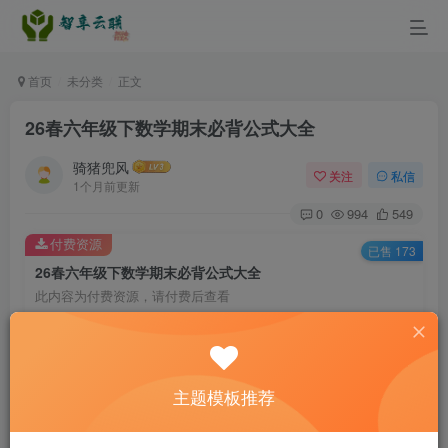
首页
未分类
正文
26春六年级下数学期末必背公式大全
骑猪兜风
关注
私信
1个月前更新
0
994
549
付费资源
已售 173
26春六年级下数学期末必背公式大全
此内容为付费资源，请付费后查看
3.5
￥
免费
免费
黄金会员
钻石会员
主题模板推荐
立即购买