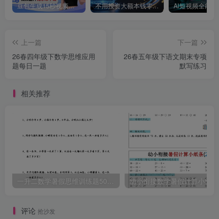
豆包生成15秒视频——浏览器插件：豆包/Dola 视频图片无水印下载 + 解锁15秒视频生成
不用投资大额本钱零成本启动，做拼多多虚拟矩阵，长期稳定！轻松维持日入 1000
上一篇
下一篇
26春四年级下数学思维应用
26春五年级下语文期末专项
题每日一题
默写练习
相关推荐
一升二数学暑假思维训练题50道-一上数学
幼
评论
抢沙发