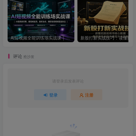
AI短视频全能训练场实战课｜AI视频换背景、首尾帧复用、音频生成、爆款短视频完整复刻全套实操教学
新股
评论
抢沙发
请登录后发表评论
登录
注册