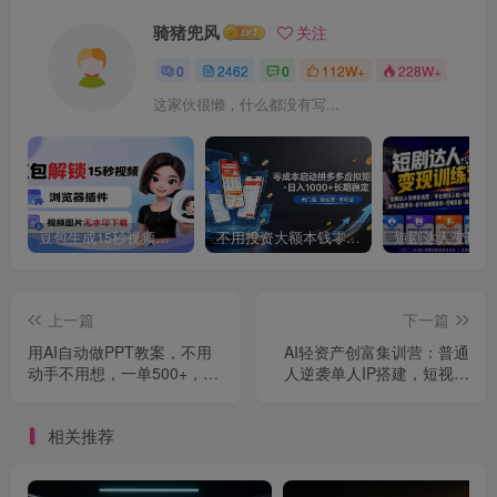
骑猪兜风
关注
0
2462
0
112W+
228W+
这家伙很懒，什么都没有写...
豆包生成15秒视频——浏览器插件：豆包/Dola 视频图片无水印下载 + 解锁15秒视频生成
不用投资大额本钱零成本启动，做拼多多虚拟矩阵，长期稳定！轻松维持日入 1000
上一篇
下一篇
用AI自动做PPT教案，不用
AI轻资产创富集训营：普通
动手不用想，一单500+，接
人逆袭单人IP搭建，短视频
单渠道免费送
快速变现落地教学
相关推荐