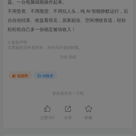
益。一台电脑就能操作起来。
不用垫资、不用囤货、不用拉人头，纯 AI 智能静默运行，后
台自动结算、收益看得见，居家副业、空闲增收首选，轻轻
松松给自己多一份稳定被动收入！
©
版权声明
文章版权归作者所有，未经允许请勿转载。
THE END
福源网
AI技术
喜欢就支持一下吧
点赞
521
分享
收藏