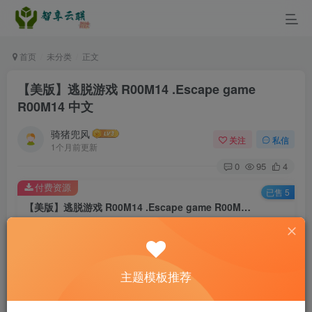
首页
未分类
正文
【美版】逃脱游戏 R00M14 .Escape game
R00M14 中文
骑猪兜风
关注
私信
1个月前更新
0
95
4
付费资源
已售 5
【美版】逃脱游戏 R00M14 .Escape game R00M14 中文
此内容为付费资源，请付费后查看
5
￥
主题模板推荐
免费
免费
黄金会员
钻石会员
立即购买