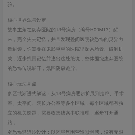
验。
核心世界观与设定
故事主角在废弃医院的13号病房（编号R00M13）醒
来，完全失去记忆，并且发现整间医院被恐怖的灵异力
量封锁，你需要在鬼影重重的医院里探索场景、破解机
关，逐步找回记忆并逃出这处绝境，整体围绕废弃医院
的恐怖传说展开，氛围阴森诡异。
核心玩法亮点
‌多区域渐进式解谜‌：从13号病房逐步扩展到走廊、手术
室、太平间、院长办公室等多个区域，每个区域都有独
立的机关谜题，需要收集线索串联推理，逐步打开通
路；
‌弱恐怖轻追逐设计‌：以环境氛围营造恐惧感，没有无限