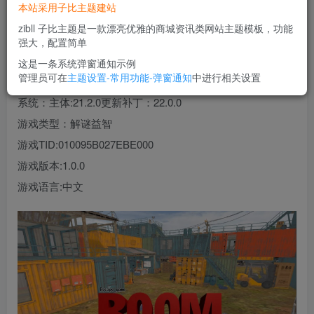
本站采用子比主题建站
您当前未登录！建议登陆后购买，可保存购买订单
zibll 子比主题是一款漂亮优雅的商城资讯类网站主题模板，功能
强大，配置简单
游戏介绍
这是一条系统弹窗通知示例
管理员可在
主题设置-常用功能-弹窗通知
中进行相关设置
游戏格式:nsz
系统：主体:21.2.0更新补丁：22.0.0
游戏类型：解谜益智
游戏TID:010095B027EBE000
游戏版本:1.0.0
游戏语言:中文