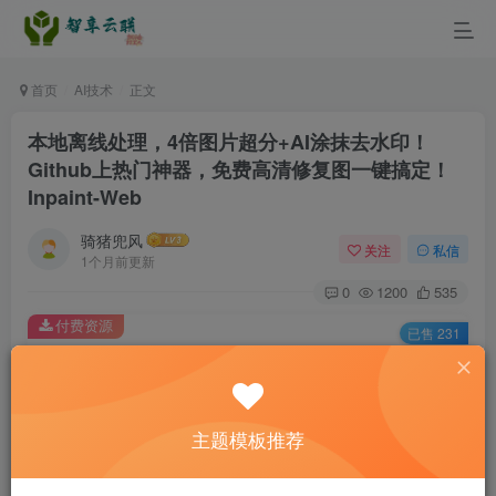
首页
AI技术
正文
本地离线处理，4倍图片超分+AI涂抹去水印！
Github上热门神器，免费高清修复图一键搞定！
Inpaint-Web
骑猪兜风
关注
私信
1个月前更新
0
1200
535
付费资源
已售 231
本地离线处理，4倍图片超分+AI涂抹去水印！Github上热门神器，免费高清修复图一键搞定！Inpaint-Web
此内容为付费资源，请付费后查看
9.9
主题模板推荐
￥
3
免费
黄金会员
￥
钻石会员