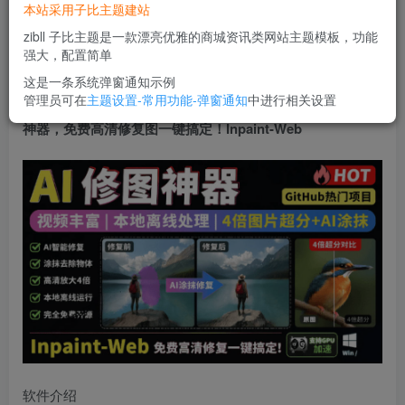
本站采用子比主题建站
立即购买
zibll 子比主题是一款漂亮优雅的商城资讯类网站主题模板，功能
您当前未登录！建议登陆后购买，可保存购买订单
强大，配置简单
这是一条系统弹窗通知示例
管理员可在
主题设置-常用功能-弹窗通知
中进行相关设置
本地离线处理，4倍图片超分+AI涂抹去水印！Github上热门
神器，免费高清修复图一键搞定！Inpaint-Web
软件介绍