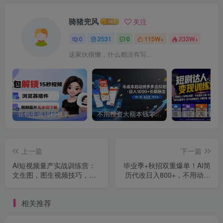
骑猪兜风
关注
0
2531
0
115W+
233W+
这家伙很懒，什么都没有写...
豆包生成15秒视频——浏览器插件：豆包/Dola 视频图片无水印下载 + 解锁15秒视频生成
不用投资大额本钱零成本启动，做拼多多虚拟矩阵，长期稳定！轻松维持日入 1000
上一篇
下一篇
AI短视频量产实战训练营：
毕业季+秋招双重爆单！AI简
文生图，图生视频技巧，多
历代改日入800+，不用动笔
风格案例提示词与高清修复
不用想！
相关推荐