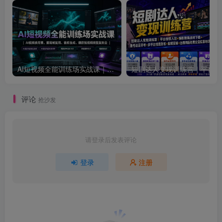
AI短视频全能训练场实战课｜AI视频换背景、首尾帧复用、音频生成、爆款短视频完整复刻全套实操教学
短剧达人
评论
抢沙发
请登录后发表评论
登录
注册