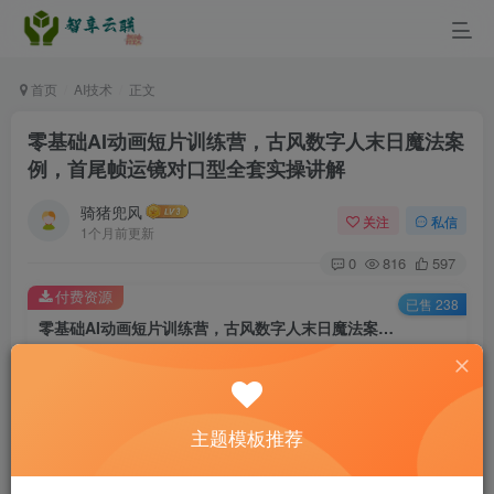
首页
AI技术
正文
零基础AI动画短片训练营，古风数字人末日魔法案
例，首尾帧运镜对口型全套实操讲解
骑猪兜风
关注
私信
1个月前更新
0
816
597
付费资源
已售 238
零基础AI动画短片训练营，古风数字人末日魔法案例，首尾帧运镜对口型全套实操讲解
此内容为付费资源，请付费后查看
9.9
￥
主题模板推荐
3
免费
黄金会员
￥
钻石会员
立即购买