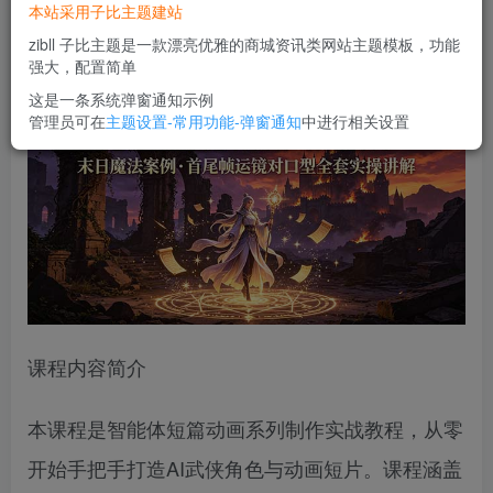
本站采用子比主题建站
您当前未登录！建议登陆后购买，可保存购买订单
zibll 子比主题是一款漂亮优雅的商城资讯类网站主题模板，功能
强大，配置简单
这是一条系统弹窗通知示例
管理员可在
主题设置-常用功能-弹窗通知
中进行相关设置
课程内容简介
本课程是智能体短篇动画系列制作实战教程，从零
开始手把手打造AI武侠角色与动画短片。课程涵盖