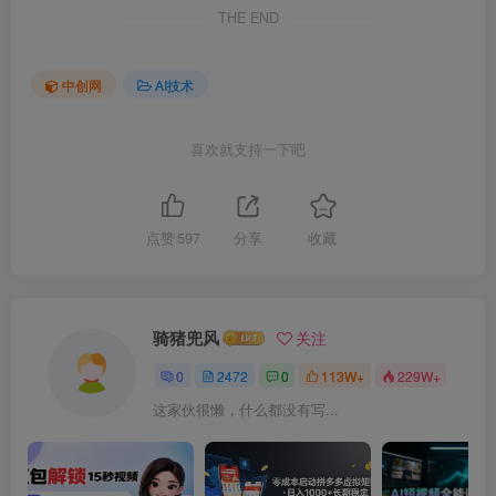
THE END
中创网
AI技术
喜欢就支持一下吧
点赞
597
分享
收藏
骑猪兜风
关注
0
2472
0
113W+
229W+
这家伙很懒，什么都没有写...