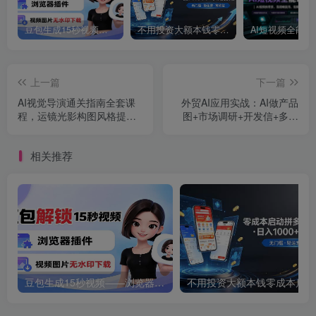
豆包生成15秒视频——浏览器插件：豆包/Dola 视频图片无水印下载 + 解锁15秒视频生成
不用投资大额本钱零成本启动，做拼多多虚拟矩阵，长期稳定！轻松维持日入 1000
上一篇
下一篇
AI视觉导演通关指南全套课
外贸AI应用实战：AI做产品
程，运镜光影构图风格提示
图+市场调研+开发信+多语
词全教学，一键生成电影质
种视频，外贸人全业务流程
感影视画面
AI升级
相关推荐
豆包生成15秒视频——浏览器插件：豆包/Dola 视频图片无水印下载 + 解锁15秒视频生成
不用