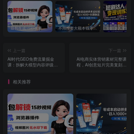
豆包生成15秒视频——浏览器插件：豆包/Dola 视频图片无水印下载 + 解锁15秒视频生成
不用投资大额本钱零成本启动，做拼多多虚拟矩阵，长期稳定！轻松维持日入 1000
上一篇
下一篇
AI时代GEO免费流量掘金
AI电商实体营销素材完整课
课：拆解大模型内容评级标
程，AI创意短片完美复刻实
准，零成本借AI持续精准引
景，实体店一键生成宣传引
流获客
流短视频
相关推荐