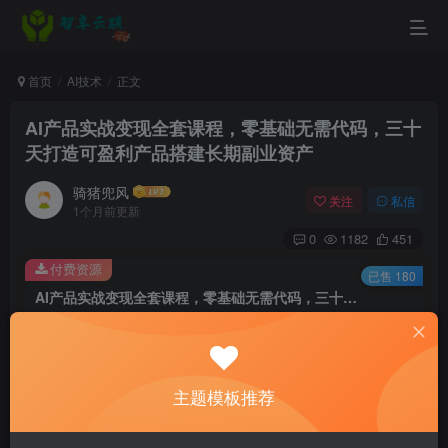
首页
AI技术
正文
AI产品实战变现全套课程，零基础无需代码，三十
天打造可盈利产品搭建长期副业资产
骑猪兜风
关注
私信
1个月前更新
0
1182
451
付费资源
已售 180
AI产品实战变现全套课程，零基础无需代码，三十天打造可盈利产品搭建长期副业资产
此内容为付费资源，请付费后查看
9.9
￥
主题模板推荐
3
免费
黄金会员
￥
钻石会员
立即购买