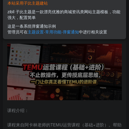
本站采用子比主题建站
您当前未登录！建议登陆后购买，可保存购买订单
zibll 子比主题是一款漂亮优雅的商城资讯类网站主题模板，功能
强大，配置简单
TEMU运营课程（基础+进阶），不止教操作，更传授底层思
这是一条系统弹窗通知示例
管理员可在
主题设置-常用功能-弹窗通知
中进行相关设置
维，一门让你真正看懂TEMU的进阶课
课程介绍：
课程来自阿卡林老师的TEMU运营课程（基础+进阶）。帮助