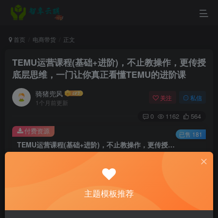
首页
电商带货
正文
TEMU运营课程(基础+进阶)，不止教操作，更传授
底层思维，一门让你真正看懂TEMU的进阶课
骑猪兜风
关注
私信
1个月前更新
0
1162
564
付费资源
已售 181
TEMU运营课程(基础+进阶)，不止教操作，更传授底层思维，一门让你真正看懂TEMU的进阶课
此内容为付费资源，请付费后查看
9.9
￥
主题模板推荐
3
免费
黄金会员
￥
钻石会员
立即购买