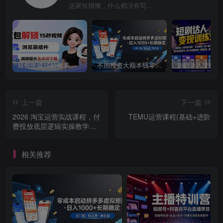
这家伙很懒，什么都没有写...
豆包生成15秒视频——浏览器插件：豆包/Dola 视频图片无水印下载 + 解锁15秒视频生成
不用投资大额本钱零成本启动，做拼多多虚拟矩阵，长期稳定！轻松维持日入 1000
上一篇
下一篇
2026 淘宝运营实战课程，付
TEMU运营课程(基础+进阶
费投放底层逻辑实操教学，
优化直通车投产提升店铺成
交转化
相关推荐