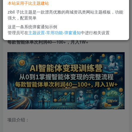
本站采用子比主题建站
立即购买
zibll 子比主题是一款漂亮优雅的商城资讯类网站主题模板，功能
您当前未登录！建议登陆后购买，可保存购买订单
强大，配置简单
这是一条系统弹窗通知示例
管理员可在
主题设置-常用功能-弹窗通知
中进行相关设置
AI智能体变现训练营，从0到1掌握智能体变现的完整流程，
每款智能体单次利润40—100+，月入1W+
项目介绍：