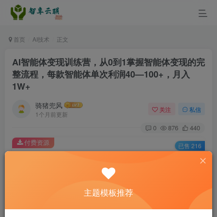
首页
AI技术
正文
AI智能体变现训练营，从0到1掌握智能体变现的完
整流程，每款智能体单次利润40—100+，月入
1W+
骑猪兜风
关注
私信
1个月前更新
0
876
440
付费资源
已售 216
AI智能体变现训练营，从0到1掌握智能体变现的完整流程，每款智能体单次利润40—100+，月入1W+
此内容为付费资源，请付费后查看
9.9
主题模板推荐
￥
3
免费
黄金会员
￥
钻石会员