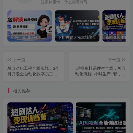
这家伙很懒，什么都没有写...
豆包生成15秒视频——浏览器插件：豆包/Dola 视频图片无水印下载 + 解锁15秒视频生成
不用投资大额本钱零成本启动，做拼多多虚拟矩阵，长期稳定！轻松维持日入 1000
上一篇
下一篇
AI自动化工程全栈实战：2个
虚拟资料课件生产线，AI自
月开发全自动化数字员工，
动化流程1小时生产1套，一
大模型+工作流+RPA+部署一
天上架10套原创课件，30天
站式掌握
小红书素材不重样
相关推荐