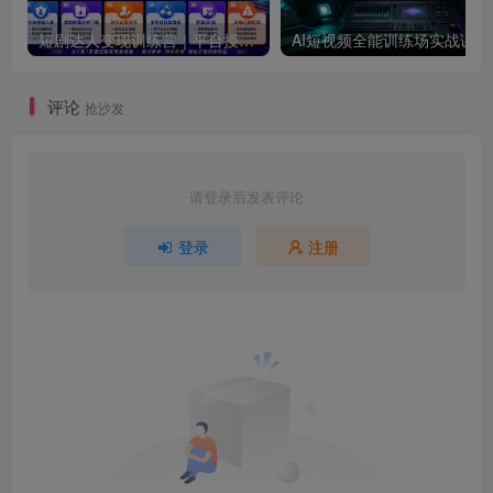
短剧达人变现训练营｜平台授权入驻+爆款剧集选材下载+账号运营养号+多平台挂载发布+剪辑实操+违规问题处理全流程落地课
AI短视频全
评论
抢沙发
请登录后发表评论
登录
注册