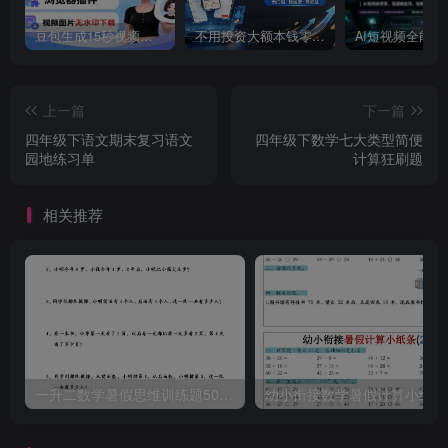
豆包生成15秒视频——浏览器插件：豆包/Dola 视频图片无水印下载 + 解锁15秒视频生成
不用投资大额本钱零成本启动，做拼多多虚拟矩阵，长期稳定！轻松维持日入 1000
上一篇
下一篇
四年级下语文期末复习语文
四年级下数学七大类型简便
园地练习单
计算狂刷题
相关推荐
一升二数学暑假思维训练题50道-一上数学
幼