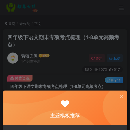
首页
未分类
正文
四年级下语文期末专项考点梳理（1-8单元高频考
点）
骑猪兜风
关注
私信
1个月前更新
0
1072
517
付费资源
已售 241
四年级下语文期末专项考点梳理（1-8单元高频考点）
此内容为付费资源，请付费后查看
3.5
￥
主题模板推荐
免费
免费
黄金会员
钻石会员
立即购买