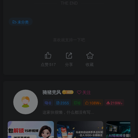
THE END
未分类
喜欢就支持一下吧
点赞
517
分享
收藏
骑猪兜风
关注
0
2355
0
108W+
219W+
这家伙很懒，什么都没有写...