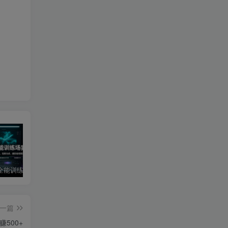
AI短视频全能训练场实战课｜AI视频换背景、首尾帧复用、音频生成、爆款短视频完整复刻全套实操教学
短剧达人变现训练营｜平台授权入驻+爆款剧集选材下载+账号运营养号+多平台挂载发布+剪辑实操+违规问题处理全流程落地课
主播特训营：视频号+抖音双平台直播带货，直播间搭建+选品+话术+开播全流程系统教学
一篇
500+