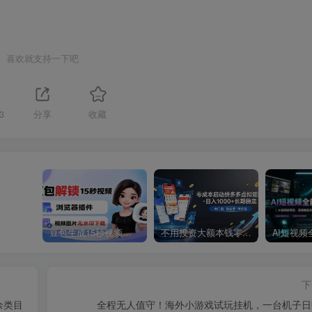
喜欢就支持一下吧
3
分享
收藏
豆包生成15秒视频——浏览器插件：豆包/Dola 视频图片无水印下载 + 解锁15秒视频生成
不用投资大额本钱零成本启动，做拼多多虚拟矩阵，长期稳定！轻松维持日入 1000
下
余类目
全程无人值守！海外小游戏试玩挂机，一台机子日赚