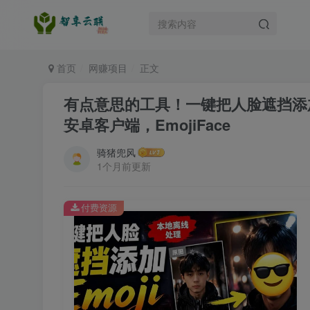
首页
网赚项目
正文
有点意思的工具！一键把人脸遮挡添加
安卓客户端，EmojiFace
骑猪兜风
1个月前更新
付费资源