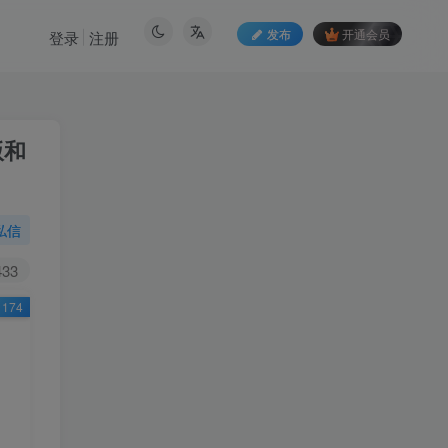
发布
开通会员
登录
注册
版和
私信
433
174