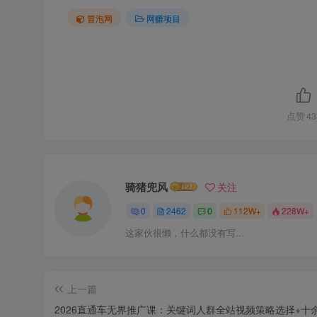
冒泡网
网赚项目
点赞
43
骑猪兜风
关注
0
2462
0
112W+
228W+
这家伙很懒，什么都没有写...
上一篇
2026直通车无界推广课：关键词人群全站视频策略选择+十