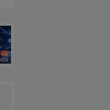
千川全域投流实操实战课｜全域流量底层逻辑、ROI优化控消耗、品牌推广、新号起量、商品卡&乘方全流程落地
新股打新实战技巧：读懂招股说明书核心数据，拿捏顶格申购市值提升中签率