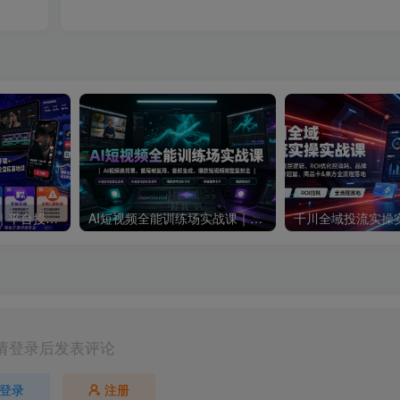
短剧达人变现训练营｜平台授权入驻+爆款剧集选材下载+账号运营养号+多平台挂载发布+剪辑实操+违规问题处理全流程落地课
AI短视频全能训练场实战课｜AI视频换背景、首尾帧复用、音频生成、爆款短视频完整复刻全套实操教学
请登录后发表评论
登录
注册