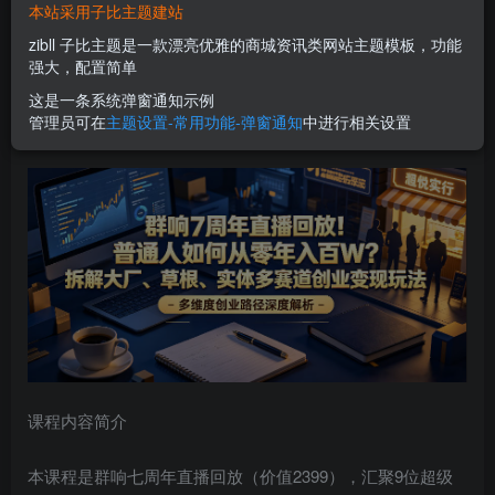
本站采用子比主题建站
您当前未登录！建议登陆后购买，可保存购买订单
zibll 子比主题是一款漂亮优雅的商城资讯类网站主题模板，功能
强大，配置简单
群响7周年直播回放！普通人如何从零年入百W？拆解大厂、
这是一条系统弹窗通知示例
管理员可在
主题设置-常用功能-弹窗通知
中进行相关设置
草根、实体多赛道创业变现玩法（更新）
课程内容简介
本课程是群响七周年直播回放（价值2399），汇聚9位超级