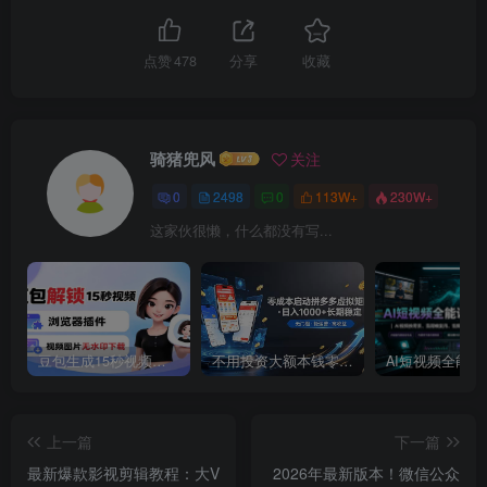
点赞
478
分享
收藏
骑猪兜风
关注
0
2498
0
113W+
230W+
这家伙很懒，什么都没有写...
豆包生成15秒视频——浏览器插件：豆包/Dola 视频图片无水印下载 + 解锁15秒视频生成
不用投资大额本钱零成本启动，做拼多多虚拟矩阵，长期稳定！轻松维持日入 1000
上一篇
下一篇
最新爆款影视剪辑教程：大V
2026年最新版本！微信公众