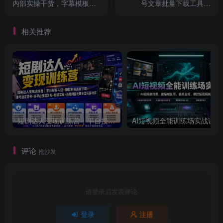
内部实操干货，字幕模板音
号文章批量下载工具，
频优化成片教学
Github开源免费，支持公众
号视频、音频、图片一键下
相关推荐
载
短剧达人变现训练营｜平台授权入驻+爆款剧集选材下载+账号运营养号+多平台挂载发布+剪辑实操+违规问题处理全流程落地课
AI短视频全
评论
抢沙发
请登录后发表评论
登录
注册