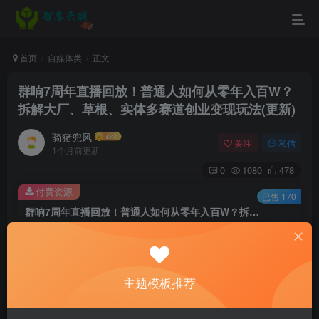
首页
自媒体类
正文
群响7周年直播回放！普通人如何从零年入百W？
拆解大厂、草根、实体多赛道创业变现玩法(更新)
骑猪兜风
关注
私信
1个月前更新
0
1080
478
付费资源
已售 170
群响7周年直播回放！普通人如何从零年入百W？拆解大厂、草根、实体多赛道创业变现玩法(更新)
此内容为付费资源，请付费后查看
9.9
￥
主题模板推荐
3
免费
黄金会员
￥
钻石会员
立即购买