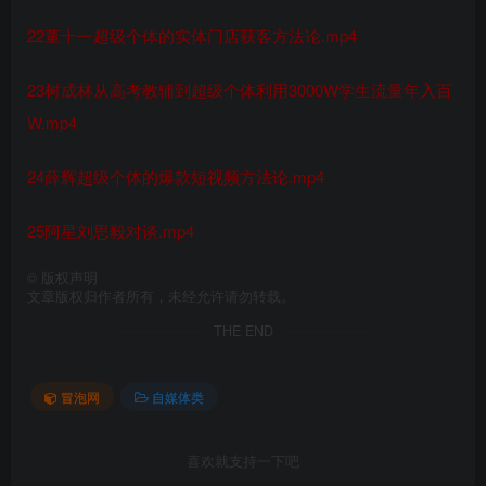
22董十一超级个体的实体门店获客方法论.mp4
23树成林从高考教辅到超级个体利用3000W学生流量年入百
W.mp4
24薛辉超级个体的爆款短视频方法论.mp4
25阿星刘思毅对谈.mp4
©
版权声明
文章版权归作者所有，未经允许请勿转载。
THE END
冒泡网
自媒体类
喜欢就支持一下吧