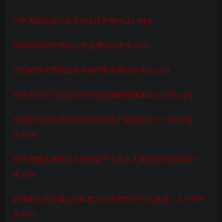
15刘思毅超级个体百W之路邪修大法4.mp4
16陈晶2026年创始人iP直播的新变化.mp4
17浩威男性情感超级个体IP黄金爆品方法论.mp4
18张张烘培门店如何利用短视频精准获客年入百W.mp4
19苏陌年成长赛道拒绝99%的客户后我拿到了1%的高客
单.mp4
20李雪飘从律师到出海操盘手专业人士如何跨界做超级个
体.mp4
21张机从访谈爆款到年度交付内容型IP怎么做成一人公司生
意.mp4