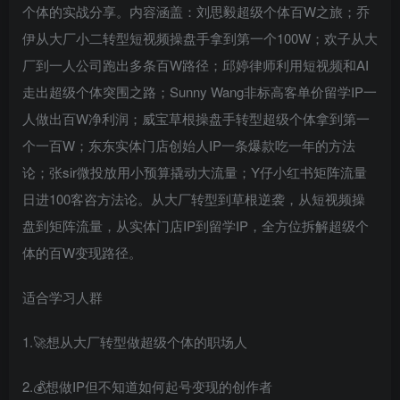
个体的实战分享。内容涵盖：刘思毅超级个体百W之旅；乔
伊从大厂小二转型短视频操盘手拿到第一个100W；欢子从大
厂到一人公司跑出多条百W路径；邱婷律师利用短视频和AI
走出超级个体突围之路；Sunny Wang非标高客单价留学IP一
人做出百W净利润；威宝草根操盘手转型超级个体拿到第一
个一百W；东东实体门店创始人IP一条爆款吃一年的方法
论；张sir微投放用小预算撬动大流量；Y仔小红书矩阵流量
日进100客咨方法论。从大厂转型到草根逆袭，从短视频操
盘到矩阵流量，从实体门店IP到留学IP，全方位拆解超级个
体的百W变现路径。
适合学习人群
1.🚀想从大厂转型做超级个体的职场人
2.💰想做IP但不知道如何起号变现的创作者