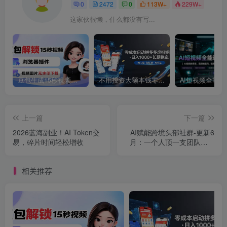
0
2472
0
113W+
229W+
这家伙很懒，什么都没有写...
豆包生成15秒视频——浏览器插件：豆包/Dola 视频图片无水印下载 + 解锁15秒视频生成
不用投资大额本钱零成本启动，做拼多多虚拟矩阵，长期稳定！轻松维持日入 1000
上一篇
下一篇
2026蓝海副业！AI Token交
AI赋能跨境头部社群-更新6
易，碎片时间轻松增收
月：一个人顶一支团队，AI
选品+自动化工作流+知识
库，实战经验
相关推荐