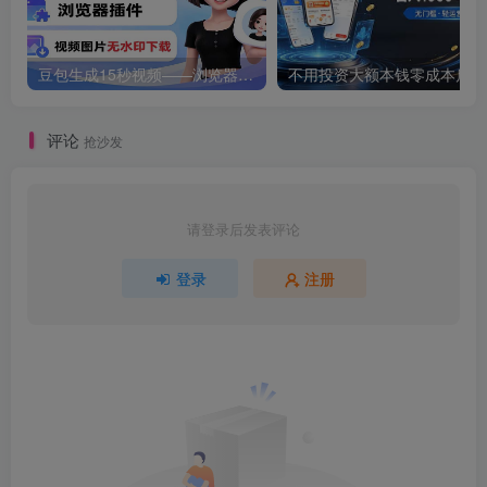
豆包生成15秒视频——浏览器插件：豆包/Dola 视频图片无水印下载 + 解锁15秒视频生成
不用
评论
抢沙发
请登录后发表评论
登录
注册