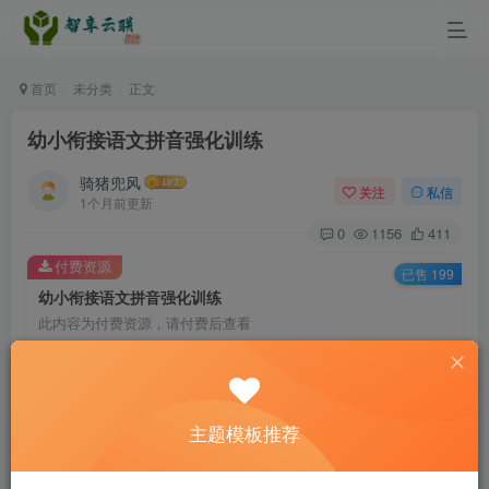
首页
未分类
正文
幼小衔接语文拼音强化训练
骑猪兜风
关注
私信
1个月前更新
0
1156
411
付费资源
已售 199
幼小衔接语文拼音强化训练
此内容为付费资源，请付费后查看
3.5
￥
免费
免费
黄金会员
钻石会员
主题模板推荐
立即购买