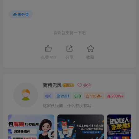
未分类
喜欢就支持一下吧
点赞
411
分享
收藏
骑猪兜风
关注
0
2531
0
115W+
233W+
这家伙很懒，什么都没有写...