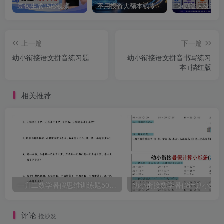
豆包生成15秒视频——浏览器插件：豆包/Dola 视频图片无水印下载 + 解锁15秒视频生成
不用投资大额本钱零成本启动，做拼多多虚拟矩阵，长期稳定！轻松维持日入 1000
上一篇
下一篇
幼小衔接语文拼音练习题
幼小衔接语文拼音书写练习
本+描红版
相关推荐
一升二数学暑假思维训练题50道-一上数学
幼
评论
抢沙发