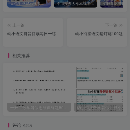
豆包生成15秒视频——浏览器插件：豆包/Dola 视频图片无水印下载 + 解锁15秒视频生成
不用投资大额本钱零成本启动，做拼多多虚拟矩阵，长期稳定！轻松维持日入 1000
上一篇
下一篇
幼小语文拼音拼读每日一练
幼小衔接语文猜灯谜100题
相关推荐
一升二数学暑假思维训练题50道-一上数学
幼
评论
抢沙发