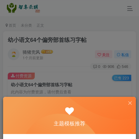
首页
未分类
正文
幼小语文64个偏旁部首练习字帖
骑猪兜风
关注
私信
1个月前更新
0
906
546
付费资源
已售 223
幼小语文64个偏旁部首练习字帖
此内容为付费资源，请付费后查看
3.5
￥
免费
免费
黄金会员
钻石会员
主题模板推荐
立即购买