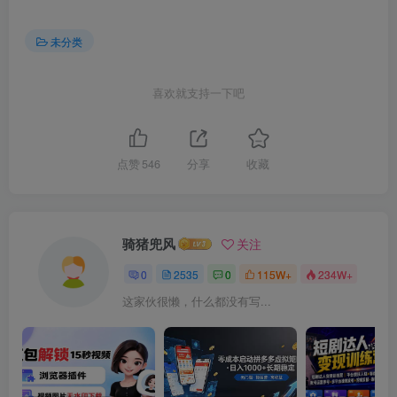
未分类
喜欢就支持一下吧
点赞
546
分享
收藏
骑猪兜风
关注
0
2535
0
115W+
234W+
这家伙很懒，什么都没有写...