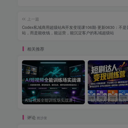
上一篇
Codex私域商用超级站Ai开发变现课106期-更新0630：不
站，而是能收钱，能运营，能沉淀客户的私域超级站
相关推荐
AI短视频全能训练场实战课｜AI视频换背景、首尾帧复用、音频生成、爆款短视频完整复刻全套实操教学
评论
抢沙发