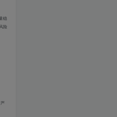
量稳
风险
时严