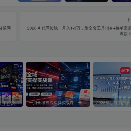
下
是普通网
2026 AI代写捡钱，月入1-3万，附全套工具指令+接单渠
直接
短剧达人变现训练营｜平台授权入驻+爆款剧集选材下载+账号运营养号+多平台挂载发布+剪辑实操+违规问题处理全流程落地课
千川全域投流实操实战课｜全域流量底层逻辑、ROI优化控消耗、品牌推广、新号起量、商品卡&乘方全流程落地