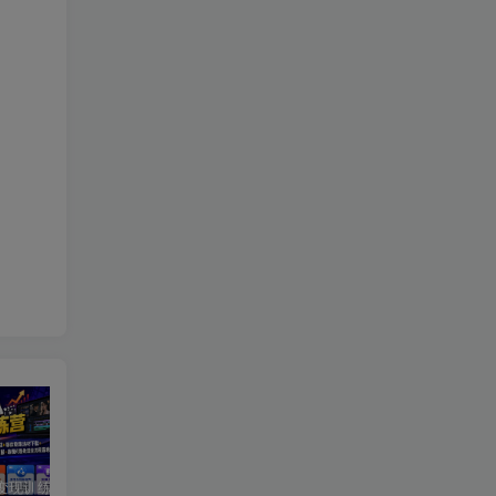
短剧达人变现训练营｜平台授权入驻+爆款剧集选材下载+账号运营养号+多平台挂载发布+剪辑实操+违规问题处理全流程落地课
主播特训营：视频号+抖音双平台直播带货，直播间搭建+选品+话术+开播全流程系统教学
AI短视频全能训练场实战课｜AI视频换背景、首尾帧复用、音频生成、爆款短视频完整复刻全套实操教学