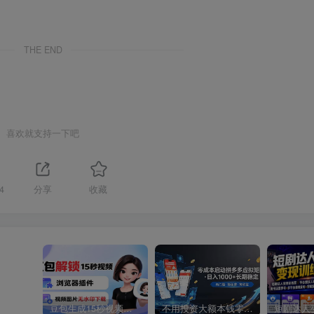
THE END
喜欢就支持一下吧
4
分享
收藏
豆包生成15秒视频——浏览器插件：豆包/Dola 视频图片无水印下载 + 解锁15秒视频生成
不用投资大额本钱零成本启动，做拼多多虚拟矩阵，长期稳定！轻松维持日入 1000