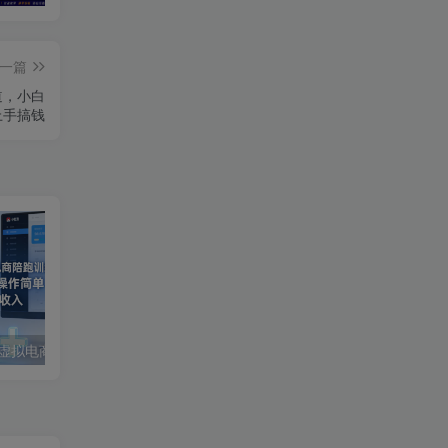
一篇
道，小白
上手搞钱
2026年小红书搜索虚拟电商陪跑训练营4.0，0成本投入，操作简单，月1w+被动收入(更新0628)
AIGC仿真人短剧《豢龙人》全流程实战：剧本分镜美术设计，即梦AI成片剪辑配音完整教学