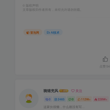
©
版权声明
文章版权归作者所有，未经允许请勿转载。
冒泡网
AI技术
点赞
54
骑猪兜风
关注
0
2465
0
112W+
228W+
这家伙很懒，什么都没有写...