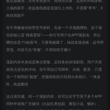
载意愿极强，没有审美疲劳。我用后台看，这段时间很多刚
入场的新手，收益曲线都是直接往上冲的。不需要“养号”，0
粉丝就能干
你不用像做传统带货号那样，先发一个月视频攒粉。这个项
目的核心是“搜索逻辑”——你引导用户去APP搜剧名。所以
哪怕你是个0粉新号，只要视频爆了，钱就直接进账，起号即
变现。内容天生“有瘾”，不用你绞尽脑汁
漫剧内容本身就是爽点密集、反转多的浓缩剧情。用户天然
就有点进去的冲动。你不用自己写脚本、出镜、配音，只需
当一个聪明的“裁缝”，把最精彩的片段剪出来就行。一鱼多
吃，收益翻倍
这点很关键。同一个漫剧内容，你可以在字节系下多个APP
同时申请推广关键词（比如红果短剧、番茄小说、畅听）。