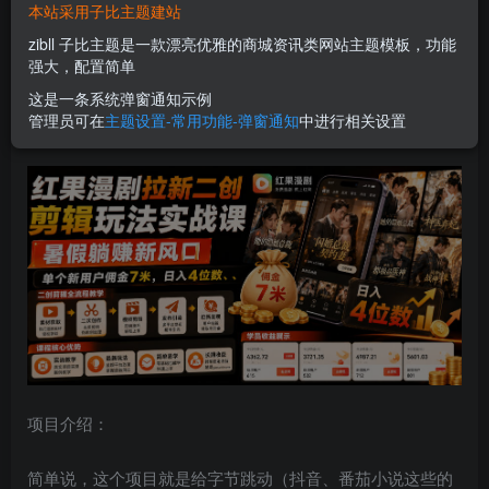
本站采用子比主题建站
您当前未登录！建议登陆后购买，可保存购买订单
zibll 子比主题是一款漂亮优雅的商城资讯类网站主题模板，功能
强大，配置简单
红果漫剧拉新二创剪辑玩法实战课，暑假躺賺新风口，单个
这是一条系统弹窗通知示例
管理员可在
主题设置-常用功能-弹窗通知
中进行相关设置
新用户佣金7米，日入4位数
项目介绍：
简单说，这个项目就是给字节跳动（抖音、番茄小说这些的