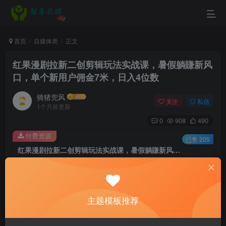
首页
自媒体类
正文
红果漫剧拉新二创剪辑玩法实战课，暑假躺賺新风
口，单个新用户佣金7米，日入4位数
骑猪兜风
关注
私信
1个月前更新
0
908
490
付费资源
已售 205
红果漫剧拉新二创剪辑玩法实战课，暑假躺賺新风口，单个新用户佣金7米，日入4位数
此内容为付费资源，请付费后查看
9.9
￥
主题模板推荐
3
免费
黄金会员
￥
钻石会员
立即购买