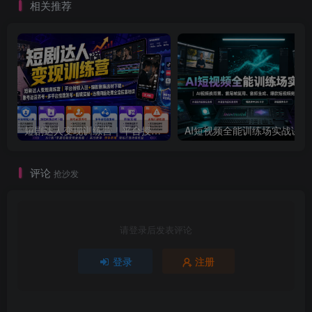
相关推荐
短剧达人变现训练营｜平台授权入驻+爆款剧集选材下载+账号运营养号+多平台挂载发布+剪辑实操+违规问题处理全流程落地课
AI短视频全
评论
抢沙发
请登录后发表评论
登录
注册