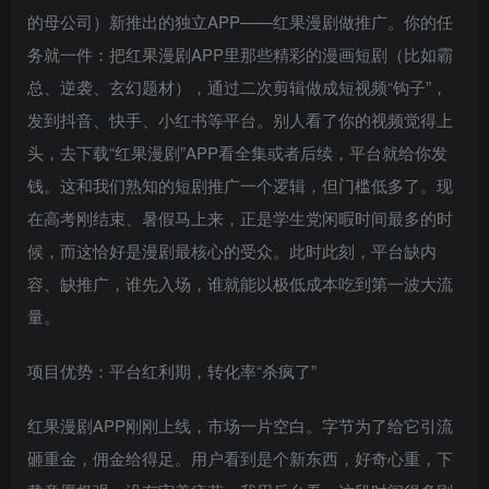
的母公司）新推出的独立APP——红果漫剧做推广。你的任
务就一件：把红果漫剧APP里那些精彩的漫画短剧（比如霸
总、逆袭、玄幻题材），通过二次剪辑做成短视频“钩子”，
发到抖音、快手、小红书等平台。别人看了你的视频觉得上
头，去下载“红果漫剧”APP看全集或者后续，平台就给你发
钱。这和我们熟知的短剧推广一个逻辑，但门槛低多了。现
在高考刚结束、暑假马上来，正是学生党闲暇时间最多的时
候，而这恰好是漫剧最核心的受众。此时此刻，平台缺内
容、缺推广，谁先入场，谁就能以极低成本吃到第一波大流
量。
项目优势：平台红利期，转化率“杀疯了”
红果漫剧APP刚刚上线，市场一片空白。字节为了给它引流
砸重金，佣金给得足。用户看到是个新东西，好奇心重，下