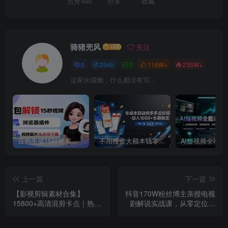
点赞
490
分享
收藏
骑猪兜风
关注
0
2545
0
115W+
235W+
这家伙很懒，什么都没有写...
豆包生成15秒视频——浏览器插件：豆包/Dola 视频图片无水印下载 + 解锁15秒视频生成
不用投资大额本钱零成本启动，做拼多多虚拟矩阵，长期稳定！轻松维持日入 1000
上一篇
下一篇
【影视剪辑素材合集】
抖音170W粉丝博主亲授电视
15800+高清混剪卡点｜热门
剧解说实战课，从零定位选
影视精彩片段｜人物/城市/场
剧写文案剪辑成片，轻松解
景全覆盖，中文分类清晰
锁伙伴计划+精选独家收益