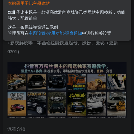
本站采用子比主题建站
立即购买
zibll 子比主题是一款漂亮优雅的商城资讯类网站主题模板，功能
您当前未登录！建议登陆后购买，可保存购买订单
强大，配置简单
这是一条系统弹窗通知示例
管理员可在
主题设置-常用功能-弹窗通知
中进行相关设置
抖音百万粉丝博主的
精选独家赛道教学
，涵盖汽车+体育
+影视解说等，零基础也能快速起号、涨粉、变现（更新
0701）
课程介绍