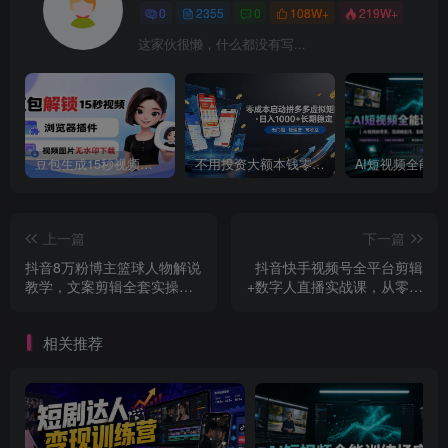
0
2355
0
108W+
219W+
这家伙很懒，什么都没有写...
豆包生成15秒视频——浏览器插件：豆包/Dola 视频图片无水印下载 + 解锁15秒视频生成
不用投资大额本钱零成本启动，做拼多多虚拟矩阵，长期稳定！轻松维持日入 1000
上一篇
下一篇
抖音8万粉博主篮球人物解说
抖音快手视频号全平台剪辑
教学，文案剪辑全套实操，
+数字人直播实战课，从零到
玩转伙伴计划精选单日收益
精通，快速实现短视频变现
破千
(更新2026年6月)​
相关推荐