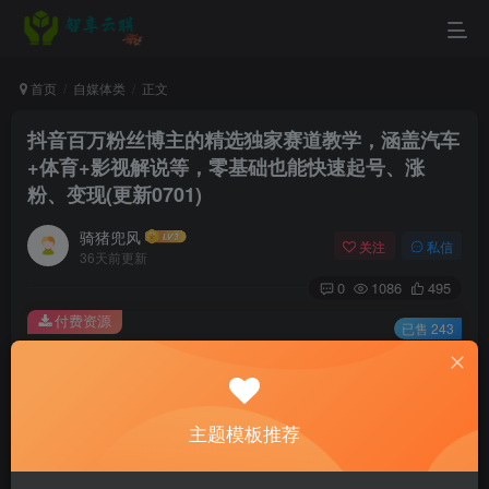
首页
自媒体类
正文
抖音百万粉丝博主的精选独家赛道教学，涵盖汽车
+体育+影视解说等，零基础也能快速起号、涨
粉、变现(更新0701)
骑猪兜风
关注
私信
36天前更新
0
1086
495
付费资源
已售 243
抖音百万粉丝博主的精选独家赛道教学，涵盖汽车+体育+影视解说等，零基础也能快速起号、涨粉、变现(更新0701)
此内容为付费资源，请付费后查看
9.9
主题模板推荐
￥
3
免费
黄金会员
￥
钻石会员