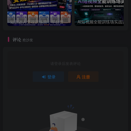
短剧达人变现训练营｜平台授权入驻+爆款剧集选材下载+账号运营养号+多平台挂载发布+剪辑实操+违规问题处理全流程落地课
AI短视频全
评论
抢沙发
请登录后发表评论
登录
注册