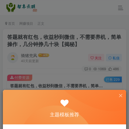
首页
网赚项目
正文
答题就有红包，收益秒到微信，不需要养机，简单
操作，几分钟挣几十块【揭秘】
骑猪兜风
关注
私信
40天前更新
0
1069
486
付费资源
已售 229
答题就有红包，收益秒到微信，不需要养机，简单操作，几分钟挣几十块【揭秘】
此内容为付费资源，请付费后查看
9.9
￥
主题模板推荐
3
免费
黄金会员
￥
钻石会员
立即购买