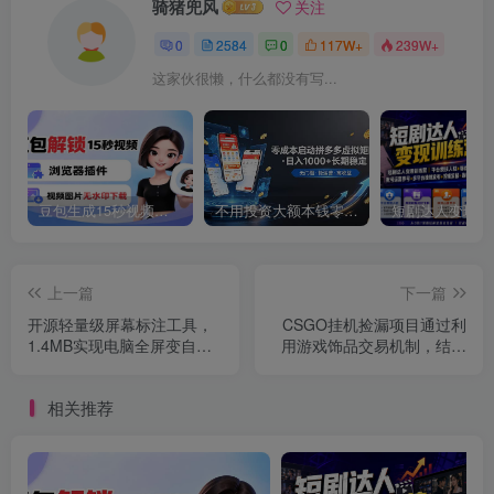
骑猪兜风
关注
0
2584
0
117W+
239W+
这家伙很懒，什么都没有写...
豆包生成15秒视频——浏览器插件：豆包/Dola 视频图片无水印下载 + 解锁15秒视频生成
不用投资大额本钱零成本启动，做拼多多虚拟矩阵，长期稳定！轻松维持日入 1000
上一篇
下一篇
开源轻量级屏幕标注工具，
CSGO挂机捡漏项目通过利
1.4MB实现电脑全屏变自由
用游戏饰品交易机制，结合
画布！支持8种标注工具和全
薄凉软件辅助捡漏，实现盈
键盘操控MarkerOn
利
相关推荐