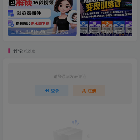
豆包生成15秒视频——浏览器插件：豆包/Dola 视频图片无水印下载 + 解锁15秒视频生成
短剧达人
评论
抢沙发
请登录后发表评论
登录
注册