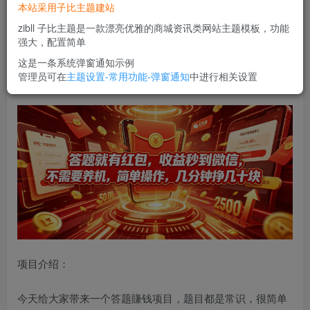
本站采用子比主题建站
您当前未登录！建议登陆后购买，可保存购买订单
zibll 子比主题是一款漂亮优雅的商城资讯类网站主题模板，功能
强大，配置简单
答题就有红包，收益秒到微信，，不需要养机，简单操作，
这是一条系统弹窗通知示例
管理员可在
主题设置-常用功能-弹窗通知
中进行相关设置
几分钟挣几十块【揭秘】
项目介绍：
今天给大家带来一个答题賺钱项目，题目都是常识，很简单