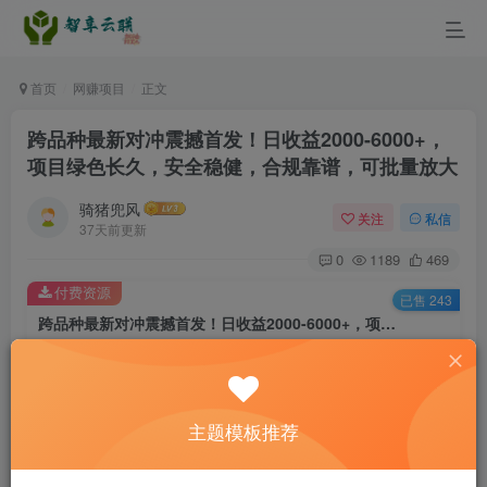
首页
网赚项目
正文
跨品种最新对冲震撼首发！日收益2000-6000+，
项目绿色长久，安全稳健，合规靠谱，可批量放大
骑猪兜风
关注
私信
37天前更新
0
1189
469
付费资源
已售 243
跨品种最新对冲震撼首发！日收益2000-6000+，项目绿色长久，安全稳健，合规靠谱，可批量放大
此内容为付费资源，请付费后查看
9.9
￥
主题模板推荐
3
免费
黄金会员
￥
钻石会员
立即购买