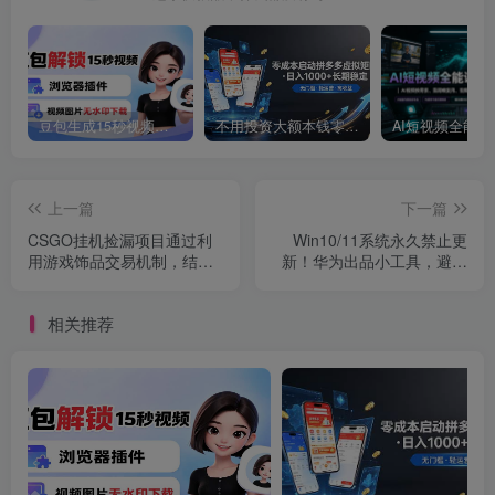
豆包生成15秒视频——浏览器插件：豆包/Dola 视频图片无水印下载 + 解锁15秒视频生成
不用投资大额本钱零成本启动，做拼多多虚拟矩阵，长期稳定！轻松维持日入 1000
上一篇
下一篇
CSGO挂机捡漏项目通过利
Win10/11系统永久禁止更
用游戏饰品交易机制，结合
新！华为出品小工具，避免
薄凉软件辅助捡漏，实现盈
频繁更新Win系统出问题，
利
电脑必备工具Win系统禁止
相关推荐
更新