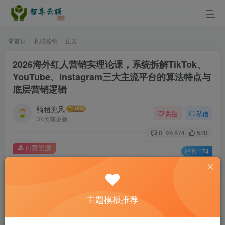
首页
私域营销
正文
2026海外红人营销实理论课，系统拆解TikTok、
YouTube、Instagram三大主流平台的算法特点与
底层营销逻辑
骑猪兜风
关注
私信
39天前更新
0
874
520
付费资源
已售 174
2026海外红人营销实理论课，系统拆解TikTok、YouTube、Instagram三大主流平台的算法特点与底层营销逻辑
此内容为付费资源，请付费后查看
9.9
主题模板推荐
￥
3
免费
黄金会员
￥
钻石会员