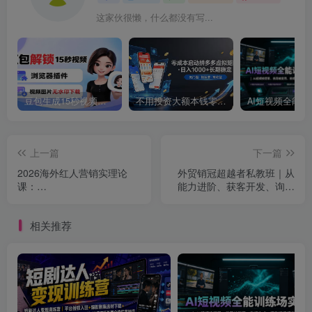
这家伙很懒，什么都没有写...
豆包生成15秒视频——浏览器插件：豆包/Dola 视频图片无水印下载 + 解锁15秒视频生成
不用投资大额本钱零成本启动，做拼多多虚拟矩阵，长期稳定！轻松维持日入 1000
上一篇
下一篇
2026海外红人营销实理论
外贸销冠超越者私教班｜从
课：
能力进阶、获客开发、询盘
TikTok+YouTube+Instagram
转化到售后维稳全流程标准
三大平台算法与底层逻辑全
化成交实战课
相关推荐
拆解