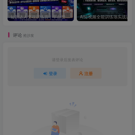
短剧达人变现训练营｜平台授权入驻+爆款剧集选材下载+账号运营养号+多平台挂载发布+剪辑实操+违规问题处理全流程落地课
AI短视频全
评论
抢沙发
请登录后发表评论
登录
注册