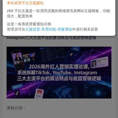
本站采用子比主题建站
立即购买
zibll 子比主题是一款漂亮优雅的商城资讯类网站主题模板，功能
您当前未登录！建议登陆后购买，可保存购买订单
强大，配置简单
这是一条系统弹窗通知示例
管理员可在
主题设置-常用功能-弹窗通知
中进行相关设置
2026海外红人营销实理论课
，系统拆解TikTok、YouTube、
Instagram三大主流平台的算法特点与底层营销逻辑
课程介绍：