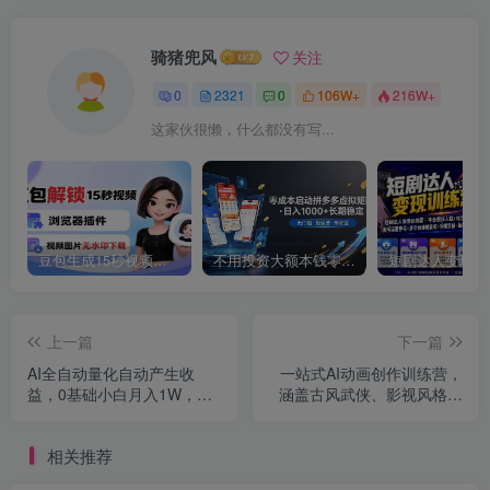
骑猪兜风
关注
0
2321
0
106W+
216W+
这家伙很懒，什么都没有写...
豆包生成15秒视频——浏览器插件：豆包/Dola 视频图片无水印下载 + 解锁15秒视频生成
不用投资大额本钱零成本启动，做拼多多虚拟矩阵，长期稳定！轻松维持日入 1000
上一篇
下一篇
AI全自动量化自动产生收
一站式AI动画创作训练营，
益，0基础小白月入1W，长
涵盖古风武侠、影视风格、
期蓝海！【揭秘】
异世界科幻、解压场景，从
零自主制作高质量原创短篇
相关推荐
动画