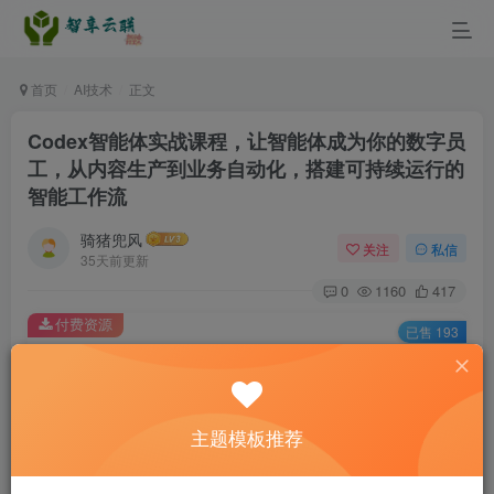
首页
AI技术
正文
Codex智能体实战课程，让智能体成为你的数字员
工，从内容生产到业务自动化，搭建可持续运行的
智能工作流
骑猪兜风
关注
私信
35天前更新
0
1160
417
付费资源
已售 193
Codex智能体实战课程，让智能体成为你的数字员工，从内容生产到业务自动化，搭建可持续运行的智能工作流
此内容为付费资源，请付费后查看
9.9
主题模板推荐
￥
3
免费
黄金会员
￥
钻石会员