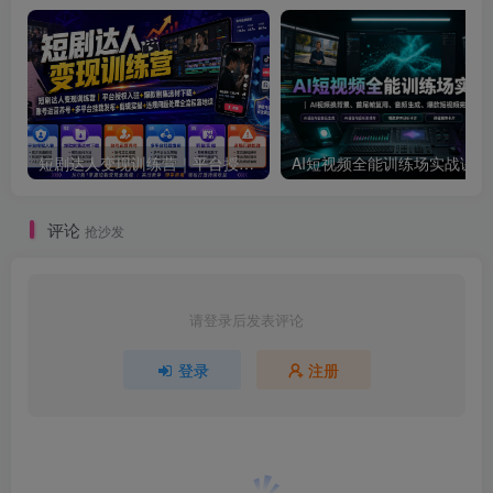
短剧达人变现训练营｜平台授权入驻+爆款剧集选材下载+账号运营养号+多平台挂载发布+剪辑实操+违规问题处理全流程落地课
AI短视频全
评论
抢沙发
请登录后发表评论
登录
注册