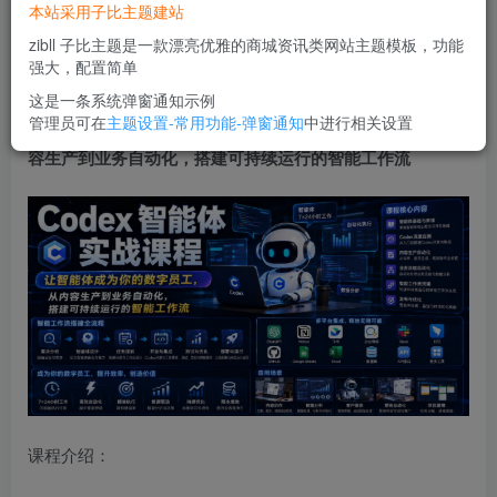
本站采用子比主题建站
立即购买
zibll 子比主题是一款漂亮优雅的商城资讯类网站主题模板，功能
您当前未登录！建议登陆后购买，可保存购买订单
强大，配置简单
这是一条系统弹窗通知示例
管理员可在
主题设置-常用功能-弹窗通知
中进行相关设置
Codex智能体实战课程，让智能体成为你的数字员工，从内
容生产到业务自动化，搭建可持续运行的智能工作流
课程介绍：