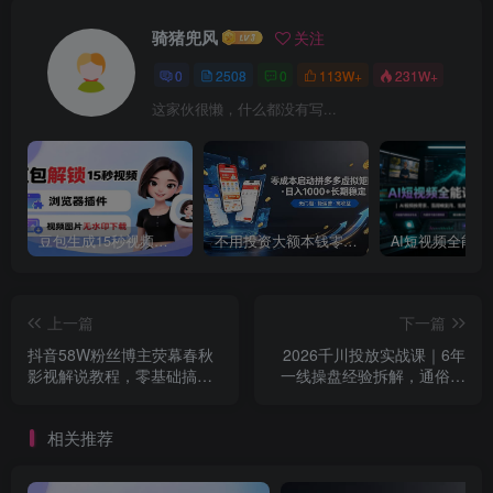
骑猪兜风
关注
0
2508
0
113W+
231W+
这家伙很懒，什么都没有写...
豆包生成15秒视频——浏览器插件：豆包/Dola 视频图片无水印下载 + 解锁15秒视频生成
不用投资大额本钱零成本启动，做拼多多虚拟矩阵，长期稳定！轻松维持日入 1000
上一篇
下一篇
抖音58W粉丝博主荧幕春秋
2026千川投放实战课｜6年
影视解说教程，零基础搞定
一线操盘经验拆解，通俗讲
影视解说完整成片
解全域投放，吃透商品卡放
量技巧
相关推荐