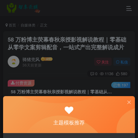
首页
自媒体类
正文
58 万粉博主荧幕春秋亲授影视解说教程｜零基础
从零学文案剪辑配音，一站式产出完整解说成片
骑猪兜风
关注
私信
36天前更新
0
1136
580
付费资源
已售 197
58 万粉博主荧幕春秋亲授影视解说教程｜零基础从零学文案剪辑配音，一站式产出完整解说成片
此内容为付费资源，请付费后查看
9.9
￥
主题模板推荐
3
免费
黄金会员
￥
钻石会员
立即购买