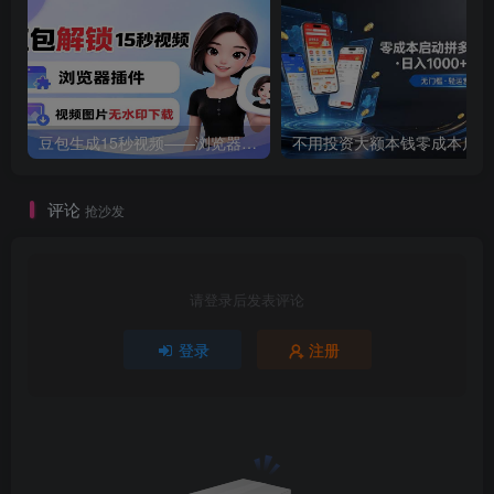
豆包生成15秒视频——浏览器插件：豆包/Dola 视频图片无水印下载 + 解锁15秒视频生成
不用
评论
抢沙发
请登录后发表评论
登录
注册