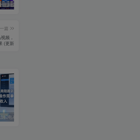
短剧达人变现训练营｜平台授权入驻+爆款剧集选材下载+账号运营养号+多平台挂载发布+剪辑实操+违规问题处理全流程落地课
主播特训营：视频号+抖音双平台直播带货，直播间搭建+选品+话术+开播全流程系统教学
AI短视频全能训练场实战课｜AI视频换背景、首尾帧复用、音频生成、爆款短视频完整复刻全套实操教学
一篇
品视频，
 (更新
2026年小红书搜索虚拟电商陪跑训练营4.0，0成本投入，操作简单，月1w+被动收入(更新0628)
AIGC仿真人短剧《豢龙人》全流程实战：剧本分镜美术设计，即梦AI成片剪辑配音完整教学