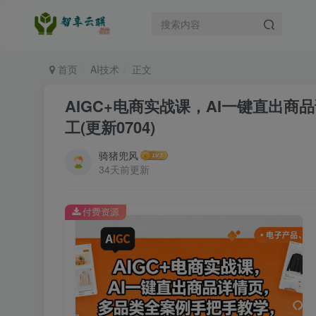
首页
AI技术
正文
AIGC+电商实战课，AI一键直出
工(更新0704)
骑猪兜风
34天前更新
付费资源