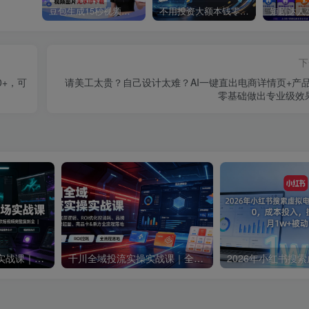
豆包生成15秒视频——浏览器插件：豆包/Dola 视频图片无水印下载 + 解锁15秒视频生成
不用投资大额本钱零成本启动，做拼多多虚拟矩阵，长期稳定！轻松维持日入 1000
下
0+，可
请美工太贵？自己设计太难？AI一键直出电商详情页+产
零基础做出专业级效果
AI短视频全能训练场实战课｜AI视频换背景、首尾帧复用、音频生成、爆款短视频完整复刻全套实操教学
千川全域投流实操实战课｜全域流量底层逻辑、ROI优化控消耗、品牌推广、新号起量、商品卡&乘方全流程落地