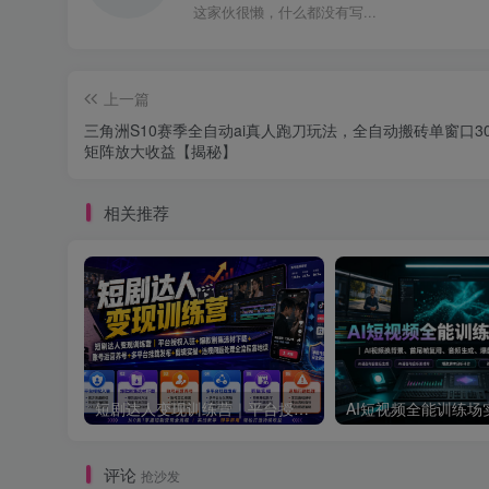
这家伙很懒，什么都没有写...
上一篇
三角洲S10赛季全自动ai真人跑刀玩法，全自动搬砖单窗口3
矩阵放大收益【揭秘】
相关推荐
短剧达人变现训练营｜平台授权入驻+爆款剧集选材下载+账号运营养号+多平台挂载发布+剪辑实操+违规问题处理全流程落地课
评论
抢沙发