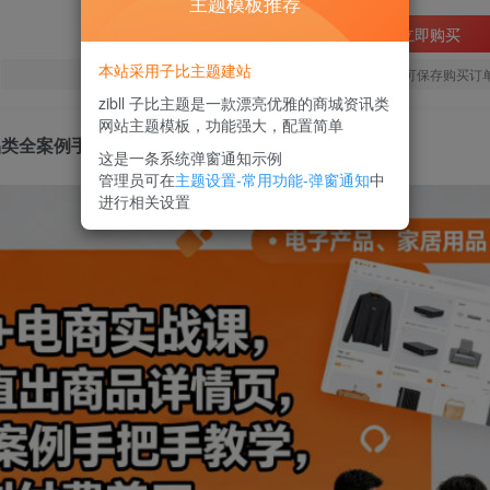
主题模板推荐
立即购买
本站采用子比主题建站
您当前未登录！建议登陆后购买，可保存购买订
zibll 子比主题是一款漂亮优雅的商城资讯类
网站主题模板，功能强大，配置简单
品类全案例手把手教学，告别付费美工（更新0704）
这是一条系统弹窗通知示例
管理员可在
主题设置-常用功能-弹窗通知
中
进行相关设置