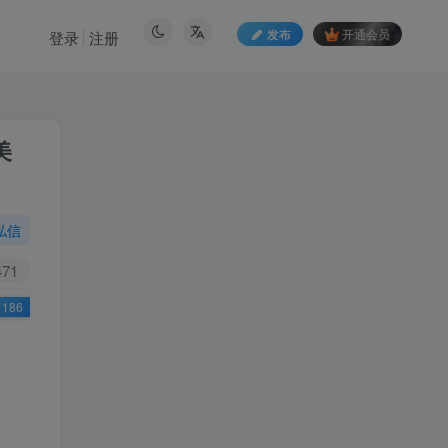
发布
开通会员
登录
注册
美
私信
471
186