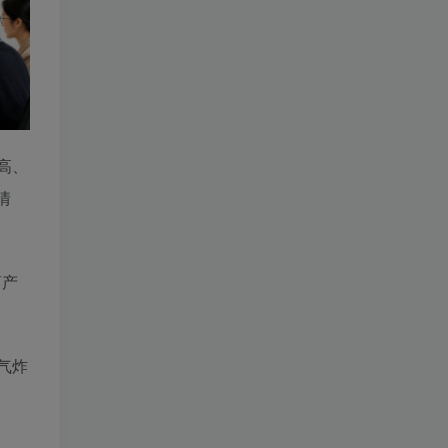
高、
情
商产
气炸