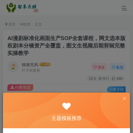
首页
AI技术
正文
AI漫剧标准化画面生产SOP全套课程，网文选本版
权剧本分镜资产全覆盖，图文生视频后期剪辑完整
实操教学
骑猪兜风
关注
私信
31天前更新
0
911
490
付费资源
已售 218
AI漫剧标准化画面生产SOP全套课程，网文选本版权剧本分镜资产全覆盖，图文生视频后期剪辑完整实操教学
此内容为付费资源，请付费后查看
9.9
主题模板推荐
￥
3
免费
黄金会员
￥
钻石会员