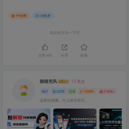
中创网
AI技术
喜欢就支持一下吧
点赞
490
分享
收藏
骑猪兜风
关注
0
2329
0
106W+
216W+
这家伙很懒，什么都没有写...