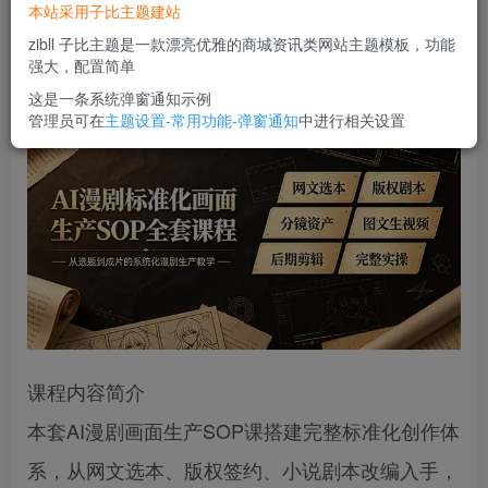
本站采用子比主题建站
立即购买
zibll 子比主题是一款漂亮优雅的商城资讯类网站主题模板，功能
您当前未登录！建议登陆后购买，可保存购买订单
强大，配置简单
这是一条系统弹窗通知示例
管理员可在
主题设置-常用功能-弹窗通知
中进行相关设置
课程内容简介
本套AI漫剧画面生产SOP课搭建完整标准化创作体
系，从网文选本、版权签约、小说剧本改编入手，