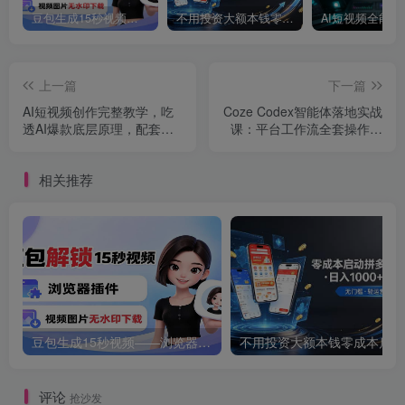
豆包生成15秒视频——浏览器插件：豆包/Dola 视频图片无水印下载 + 解锁15秒视频生成
不用投资大额本钱零成本启动，做拼多多虚拟矩阵，长期稳定！轻松维持日入 1000
上一篇
下一篇
AI短视频创作完整教学，吃
Coze Codex智能体落地实战
透AI爆款底层原理，配套即
课：平台工作流全套操作，
梦AI电脑端实操演示，快速
有声书单视频AI工作流改造
产出优质内容
教学
相关推荐
豆包生成15秒视频——浏览器插件：豆包/Dola 视频图片无水印下载 + 解锁15秒视频生成
不用
评论
抢沙发