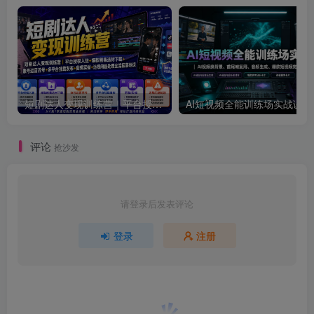
短剧达人变现训练营｜平台授权入驻+爆款剧集选材下载+账号运营养号+多平台挂载发布+剪辑实操+违规问题处理全流程落地课
AI短视频全
评论
抢沙发
请登录后发表评论
登录
注册