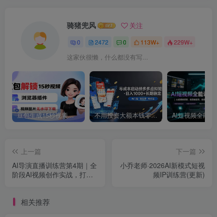
骑猪兜风
关注
0
2472
0
113W+
229W+
这家伙很懒，什么都没有写...
豆包生成15秒视频——浏览器插件：豆包/Dola 视频图片无水印下载 + 解锁15秒视频生成
不用投资大额本钱零成本启动，做拼多多虚拟矩阵，长期稳定！轻松维持日入 1000
上一篇
下一篇
AI导演直播训练营第4期｜全
小乔老师·2026AI新模式短视
阶段AI视频创作实战，打造
频IP训练营(更新)
标准化高效成片工作流，一
站式精进AI成片能力
相关推荐