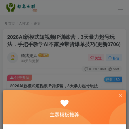
首页
AI技术
正文
2026AI新模式短视频IP训练营，3天暴力起号玩
法，手把手教学AI不露脸带货爆单技巧(更新0706)
骑猪兜风
关注
私信
33天前更新
0
1063
568
付费资源
已售 180
2026AI新模式短视频IP训练营，3天暴力起号玩法，手把手教学AI不露脸带货爆单技巧(更新0706)
此内容为付费资源，请付费后查看
9.9
￥
主题模板推荐
3
免费
黄金会员
￥
钻石会员
立即购买