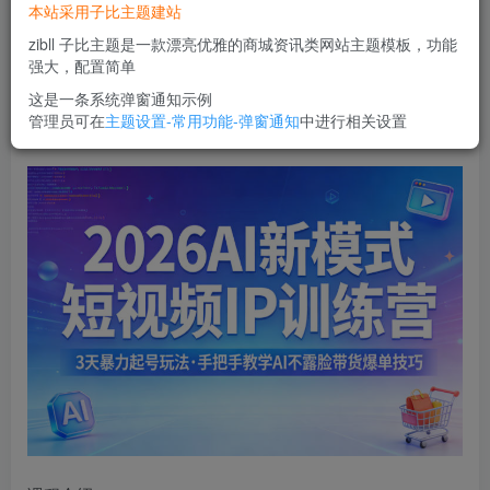
本站采用子比主题建站
您当前未登录！建议登陆后购买，可保存购买订单
zibll 子比主题是一款漂亮优雅的商城资讯类网站主题模板，功能
强大，配置简单
2026AI新模式短视频IP训练营，3天暴力起号玩法，手把手
这是一条系统弹窗通知示例
管理员可在
主题设置-常用功能-弹窗通知
中进行相关设置
教学AI不露脸带货爆单技巧（更新0706）