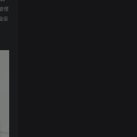
管理
业应