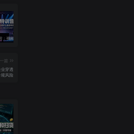
主播特训营：视频号+抖音双平台直播带货，直播间搭建+选品+话术+开播全流程系统教学
AI短视频全能训练场实战课｜AI视频换背景、首尾帧复用、音频生成、爆款短视频完整复刻全套实操教学
短剧达人变现训练营｜平台授权入驻+爆款剧集选材下载+账号运营养号+多平台挂载发布+剪辑实操+违规问题处理全流程落地课
一篇
企业穿透
合规风险