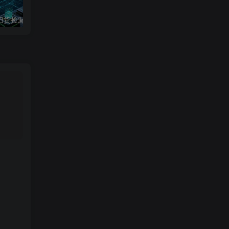
游戏全自动打金和扫货捡漏，日入1k+，当天见收益，长期可做！【揭秘】
【团队内部】捕鱼大作战全自动打金，双窗口日入400+，附全套工具详细教程【揭秘】