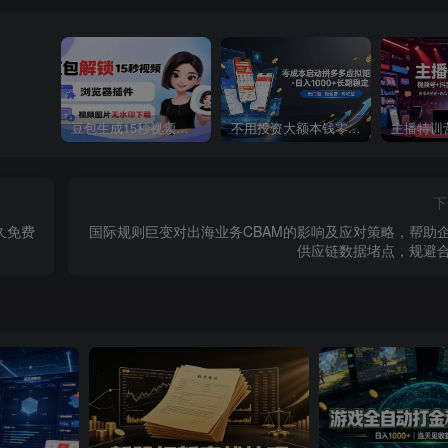
豆包生成15秒视频——浏览器插件：豆包/Dola 视频图片无水印下载 + 解锁15秒视频生成
不用投资大额本钱零成本启动，做拼多多虚拟矩阵，长期稳定！轻松维持日入 1000
下
永久免费
国际规则巨变对出海业务CBAM的影响及应对策略，帮助
供应链数据堵点，规避