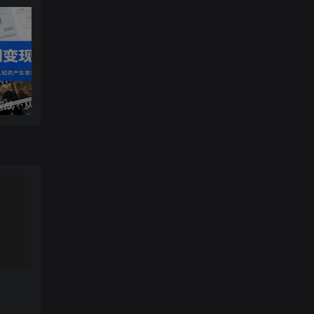
零成本AI漫剧变现实战：从0到1起号运营成片制作，单人轻资产生意落地方案
矩阵获客·众乐乐老苏·6月26-28号线下课，14小时录音+字幕+课件资料，完整保姆级矩阵实操手法与案例拆解，全程干货