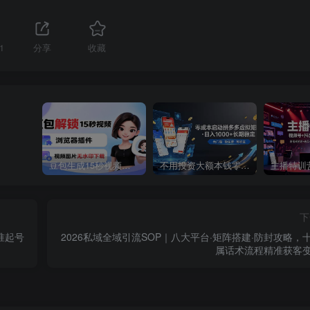
1
分享
收藏
豆包生成15秒视频——浏览器插件：豆包/Dola 视频图片无水印下载 + 解锁15秒视频生成
不用投资大额本钱零成本启动，做拼多多虚拟矩阵，长期稳定！轻松维持日入 1000
下
准起号
2026私域全域引流SOP｜八大平台·矩阵搭建·防封攻略，
属话术流程精准获客