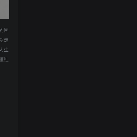
的困
期走
人生
懂社