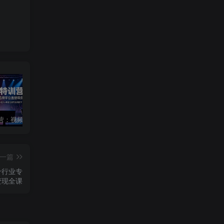
主播特训营：视频号+抖音双平台直播带货，直播间搭建+选品+话术+开播全流程系统教学
AI短视频全能训练场实战课｜AI视频换背景、首尾帧复用、音频生成、爆款短视频完整复刻全套实操教学
短剧达人变现训练营｜平台授权入驻+爆款剧集选材下载+账号运营养号+多平台挂载发布+剪辑实操+违规问题处理全流程落地课
一篇
十行业专
变现全课