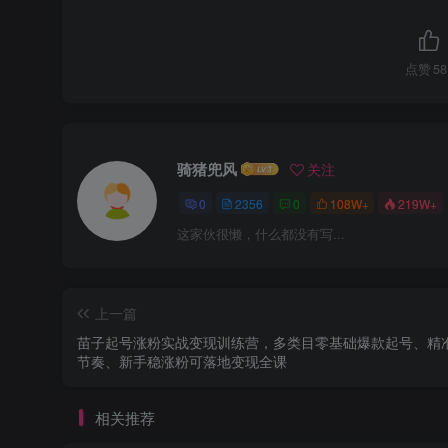
点赞
58
骑猪兜风
关注
0
2356
0
108W+
219W+
这家伙很懒，什么都没有写...
上一篇
苗子起号涨粉实战变现训练营，多类目零基础爆款起号、精
节奏、新手稳涨粉可落地变现全课
相关推荐