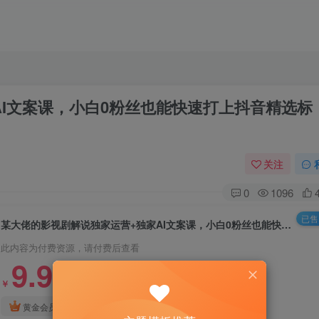
I文案课，小白0粉丝也能快速打上抖音精选标
关注
0
1096
已售 
某大佬的影视剧解说独家运营+独家AI文案课，小白0粉丝也能快速打上抖音精选标签、吃到收益翻倍福利
此内容为付费资源，请付费后查看
9.9
￥
3
免费
黄金会员
￥
钻石会员