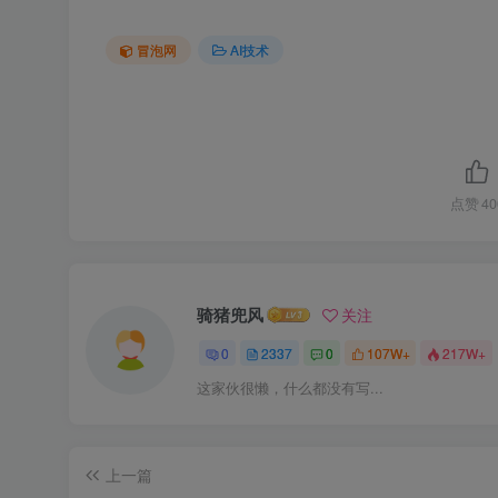
冒泡网
AI技术
点赞
40
骑猪兜风
关注
0
2337
0
107W+
217W+
这家伙很懒，什么都没有写...
上一篇