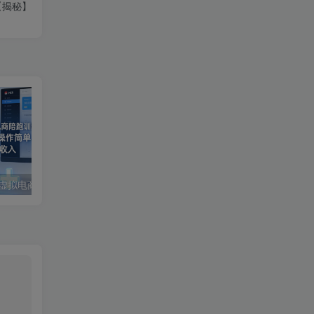
【揭秘】
2026年小红书搜索虚拟电商陪跑训练营4.0，0成本投入，操作简单，月1w+被动收入(更新0628)
AIGC仿真人短剧《豢龙人》全流程实战：剧本分镜美术设计，即梦AI成片剪辑配音完整教学