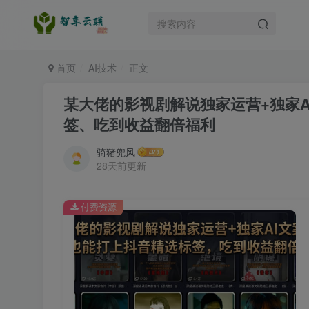
首页
AI技术
正文
某大佬的影视剧解说独家运营+独家A
签、吃到收益翻倍福利
骑猪兜风
28天前更新
付费资源