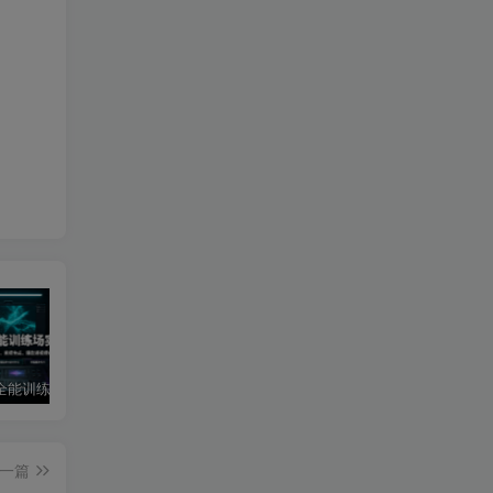
AI短视频全能训练场实战课｜AI视频换背景、首尾帧复用、音频生成、爆款短视频完整复刻全套实操教学
短剧达人变现训练营｜平台授权入驻+爆款剧集选材下载+账号运营养号+多平台挂载发布+剪辑实操+违规问题处理全流程落地课
主播特训营：视频号+抖音双平台直播带货，直播间搭建+选品+话术+开播全流程系统教学
一篇