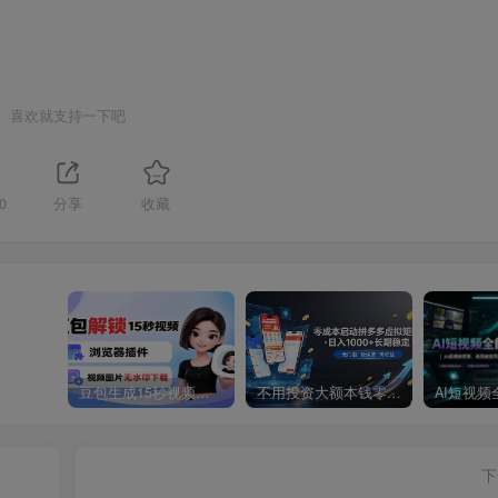
喜欢就支持一下吧
0
分享
收藏
豆包生成15秒视频——浏览器插件：豆包/Dola 视频图片无水印下载 + 解锁15秒视频生成
不用投资大额本钱零成本启动，做拼多多虚拟矩阵，长期稳定！轻松维持日入 1000
下