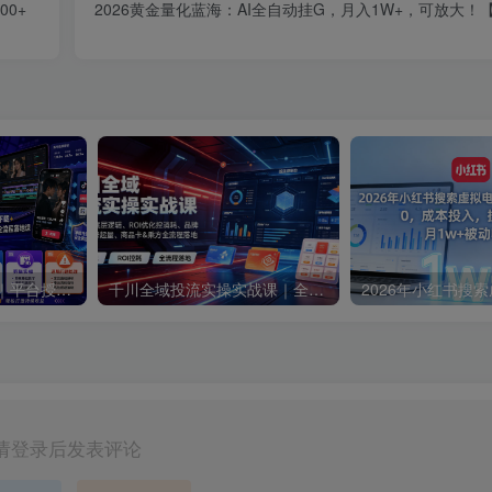
0+
2026黄金量化蓝海：AI全自动挂G，月入1W+，可放大！
短剧达人变现训练营｜平台授权入驻+爆款剧集选材下载+账号运营养号+多平台挂载发布+剪辑实操+违规问题处理全流程落地课
千川全域投流实操实战课｜全域流量底层逻辑、ROI优化控消耗、品牌推广、新号起量、商品卡&乘方全流程落地
请登录后发表评论