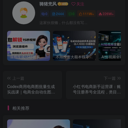
骑猪兜风
关注
0
2444
0
111W+
226W+
这家伙很懒，什么都没有写...
豆包生成15秒视频——浏览器插件：豆包/Dola 视频图片无水印下载 + 解锁15秒视频生成
不用投资大额本钱零成本启动，做拼多多虚拟矩阵，长期稳定！轻松维持日入 1000
上一篇
下一篇
Codex商用电商图批量生成
小红书电商新手运营课：账
实战课｜电商全自动生图
号注册养号全流程，类目选
SOP流程，一键批量做主图/
品铺货文案制作落地教程
详情页/活动海报/封面商用教
相关推荐
程