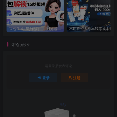
豆包生成15秒视频——浏览器插件：豆包/Dola 视频图片无水印下载 + 解锁15秒视频生成
不用
评论
抢沙发
请登录后发表评论
登录
注册