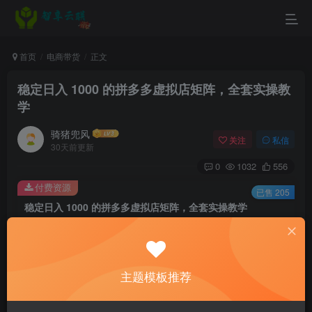
首页
电商带货
正文
稳定日入 1000 的拼多多虚拟店矩阵，全套实操教
学
骑猪兜风
关注
私信
30天前更新
0
1032
556
付费资源
已售 205
稳定日入 1000 的拼多多虚拟店矩阵，全套实操教学
此内容为付费资源，请付费后查看
9.9
￥
主题模板推荐
3
免费
黄金会员
￥
钻石会员
立即购买