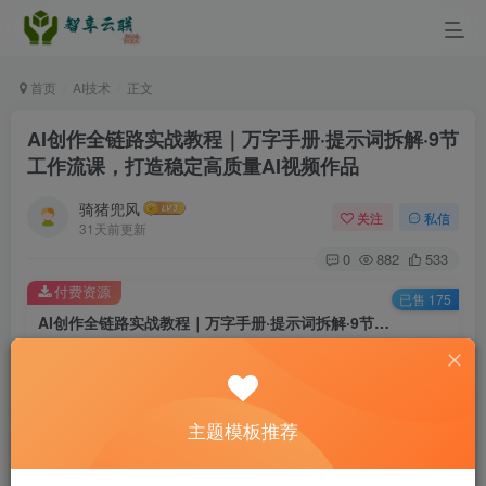
首页
AI技术
正文
AI创作全链路实战教程｜万字手册·提示词拆解·9节
工作流课，打造稳定高质量AI视频作品
骑猪兜风
关注
私信
31天前更新
0
882
533
付费资源
已售 175
AI创作全链路实战教程｜万字手册·提示词拆解·9节工作流课，打造稳定高质量AI视频作品
此内容为付费资源，请付费后查看
9.9
￥
主题模板推荐
3
免费
黄金会员
￥
钻石会员
立即购买