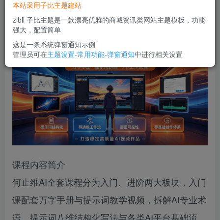
本站采用子比主题建站
您当前未登录！建议登陆后购买，可保存购买订单
zibll 子比主题是一款漂亮优雅的商城资讯类网站主题模板，功能
强大，配置简单
这是一条系统弹窗通知示例
管理员可在
主题设置-常用功能-弹窗通知
中进行相关设置
课程内容简介
何止维AI全套课程分为入门、进阶两大板块，入门
课配套万字手册与提示词教学视频，拆解AI专业术
语、提示词八维结构化写法与各类AI平台基础流