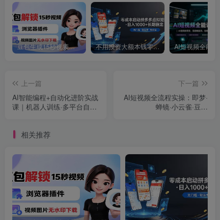
豆包生成15秒视频——浏览器插件：豆包/Dola 视频图片无水印下载 + 解锁15秒视频生成
不用投资大额本钱零成本启动，做拼多多虚拟矩阵，长期稳定！轻松维持日入 1000
上一篇
下一篇
AI智能编程+自动化进阶实战
AI短视频全流程实操：即梦·
课｜机器人训练·多平台自动
蝉镜·小云雀·豆包
发布·云端部署，Workbuddy
·Deepseek·剪映｜多工具联
商用项目全流程教学
合实操从入门到变现
相关推荐