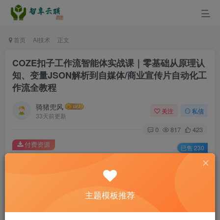
首页
AI技术
正文
COZE扣子工作流智能体实战课｜零基础从原理认
知、变量JSON解析到自媒体/商业宣传片自动化工
作流全教程
骑猪兜风
关注
私信
33天前更新
0
817
423
付费资源
已售 230
COZE扣子工作流智能体实战课｜零基础从原理认知、变量JSON解析到自媒体/商业宣传片自动化工作流全教程
此内容为付费资源，请付费后查看
9.9
主题模板推荐
￥
3
免费
黄金会员
￥
钻石会员