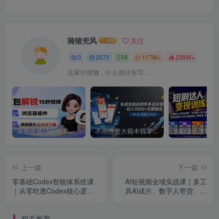
骑猪兜风
关注
0
2572
0
117W+
238W+
这家伙很懒，什么都没有写...
豆包生成15秒视频——浏览器插件：豆包/Dola 视频图片无水印下载 + 解锁15秒视频生成
不用投资大额本钱零成本启动，做拼多多虚拟矩阵，长期稳定！轻松维持日入 1000
上一篇
下一篇
零基础Codex智能体系统课
AI短视频全域实战课｜多工
｜从零吃透Codex核心逻
具AI成片、数字人带货、剪
辑、技能管理与IDE工具，搭
映高阶剪辑、账号运营全域
建专属私人AI自动化工作流
变现全套教程
相关推荐