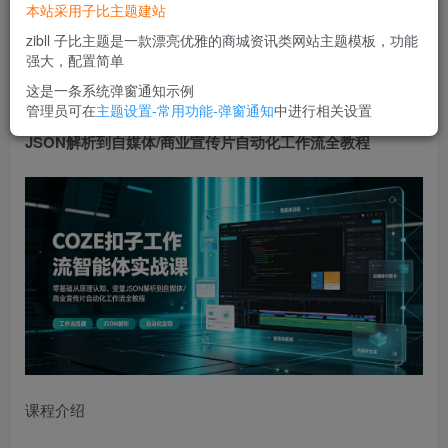
本站采用子比主题建站
立即购买
zibll 子比主题是一款漂亮优雅的商城资讯类网站主题模板，功能
您当前未登录！建议登陆后购买，可保存购买订单
强大，配置简单
这是一条系统弹窗通知示例
管理员可在
主题设置-常用功能-弹窗通知
中进行相关设置
COZE扣子工作流智能体实战课｜零基础从原理认知、变量
JSON解析到自媒体/商业宣传片自动化工作流全教程
课程介绍