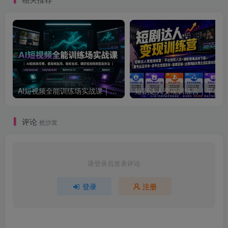
AI短视频全能训练场实战课｜AI视频换背景、首尾帧复用、音频生成、爆款短视频完整复刻全套实操教学
短剧达人
评论
抢沙发
请登录后发表评论
登录
注册