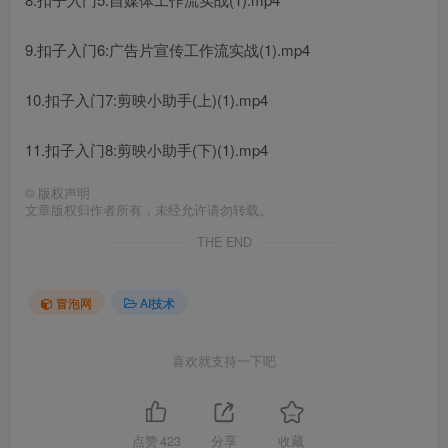
9.扣子入门6:广告片宣传工作流实战(1).mp4
10.扣子入门7:剪映小助手(上)(1).mp4
11.扣子入门8:剪映小助手(下)(1).mp4
©
版权声明
文章版权归作者所有，未经允许请勿转载。
THE END
冒泡网
AI技术
喜欢就支持一下吧
点赞
423
分享
收藏