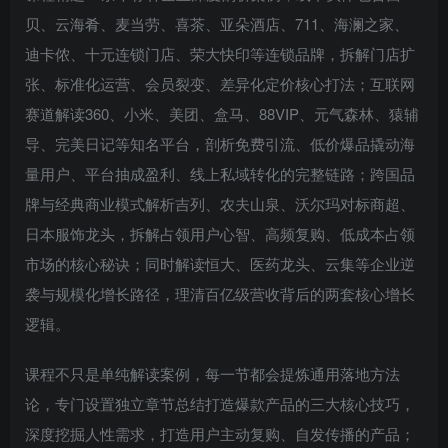
贝、云海肴、麦当劳、喜茶、亚朵酒店、711、海澜之家、
迪卡侬、十元连锁门店、荣大快印等连锁品牌，拆解门店扩
张、标准化运营、会员裂变、差异化定价核心打法；互联网
赛道解读360、小米、美团、盒马、88VIP、元气森林、猿辅
导、完美日记等知名平台，剖析免费引流、低价爆品撬动海
量用户、平台抽成盈利、线上私域转化的完整链路；跨国品
牌与经典商业模式解析吉列、农夫山泉、沃尔玛对标商超、
日本服饰龙头，拆解占领用户心智、高频复购、低成本占领
市场的核心秘诀；同时解读恒大、医药龙头、云集等企业逆
袭与规模化增长路径，理清百亿级营收背后的两套核心增长
逻辑。
课程不只是单纯解读案例，每一节都会提炼通用落地方法
论，专门设置独立章节总结打造爆款产品的三大核心技巧，
深度挖掘人性需求，打造用户主动复购、自发传播的产品；