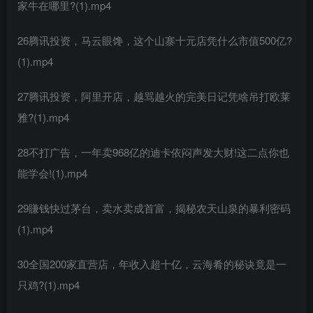
家牛在哪里?(1).mp4
26腾讯投资，马云眼馋，这个山寨十元店凭什么市值500亿?
(1).mp4
27腾讯投资，阿里开店，越骂越火的完美日记凭啥吊打欧莱
雅?(1).mp4
28不打广告，一年卖968亿的迪卡依闷声发大财!这二点你也
能学会!(1).mp4
29賺钱快过茅台，卖水卖成首富，揭秘农天山泉的暴利密码
(1).mp4
30全国200家直营店，年收入超十亿，云海肴的秘诀竟是一
只鸡?(1).mp4