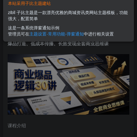
本站采用子比主题建站
立即购买
zibll 子比主题是一款漂亮优雅的商城资讯类网站主题模板，功能
您当前未登录！建议登陆后购买，可保存购买订单
强大，配置简单
这是一条系统弹窗通知示例
管理员可在
主题设置-常用功能-弹窗通知
中进行相关设置
商业爆品逻辑30讲｜拆解各行各业头部品牌盈利模式，吃透
爆品打造、低成本传播、长效变现全套商业思维课
课程介绍