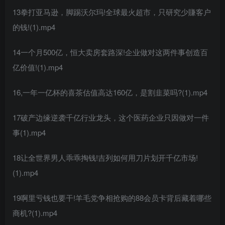
13拳打亚马逊，脚踢沃尔玛!全球最火超市，只研究少賺客户
的钱!(1).mp4
14一个月500亿，恒大卖房套路深!企业做对这两件事创造百
亿价值!(1).mp4
16,一年一亿杯的喜茶估值高达160亿，是割韭菜吗?(1).mp4
17破产边缘逆袭千亿行业龙头，这个医药企业只因做对一件
事(1).mp4
18让全世界男人乖乖掏钱!吉列如何用刀片划开千亿市场!
(1).mp4
19啊里亏钱也要干!羊毛党争相抢购的88会员卡背后藏着哪些
商机?(1).mp4