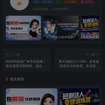
0
2543
0
115W+
235W+
这家伙很懒，什么都没有写...
豆包生成15秒视频——浏览器插件：豆包/Dola 视频图片无水印下载 + 解锁15秒视频生成
不用投资大额本钱零成本启动，做拼多多虚拟矩阵，长期稳定！轻松维持日入 1000
上一篇
下一篇
2026淘系推广体系实战课｜
每天稳稳日入1000，多多虚
新品底层流量机制、选品定
拟类目自动发货，多店矩阵
位、搜索起量、投产控本、
放大收益很简单【揭秘】
新店老店工厂商家分赛道爆
相关推荐
款复制全流程