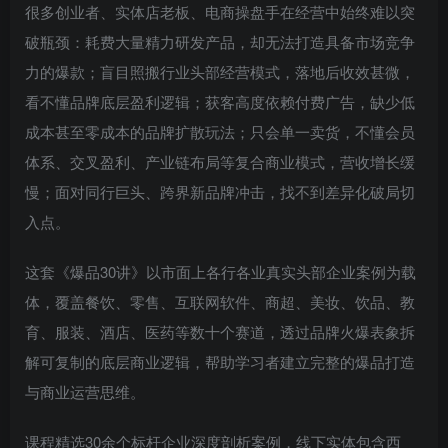
很多创业者、实体店老板、电商操盘手在经营中始终难以突
破瓶颈：耗费大量精力研发产品，却无法打造具备市场竞争
力的爆款；盲目照搬行业头部经营模式，落地后收效甚微，
看不懂品牌底层盈利逻辑；获客高度依赖付费广告，缺少低
成本甚至零成本的品牌扩散玩法；只会单一卖货，不懂会员
体系、交叉盈利、产业链布局等复合商业模式，营收增长缓
慢；面对同行巨头、跨界新品牌冲击，找不到差异化破局切
入点。
这套《爆品30讲》以市面上各行各业真实头部企业案例为载
体，覆盖餐饮、零售、互联网软件、商超、美妆、饮品、教
育、服装、酒店、医药等数十个赛道，透过品牌火爆表象拆
解可复制的底层商业逻辑，帮助学习者建立完整的爆品打造
与商业运营思维。
课程精选30余个标杆企业深度剖析案例，线下实体包含西