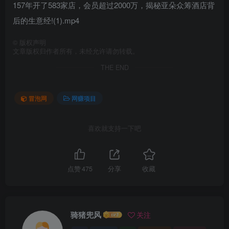
157年开了583家店，会员超过2000万，揭秘亚朵众筹酒店背
后的生意经!(1).mp4
©
版权声明
文章版权归作者所有，未经允许请勿转载。
THE END
冒泡网
网赚项目
喜欢就支持一下吧
点赞
475
分享
收藏
骑猪兜风
关注