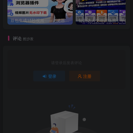
豆包生成15秒视频——浏览器插件：豆包/Dola 视频图片无水印下载 + 解锁15秒视频生成
短剧达人
评论
抢沙发
请登录后发表评论
登录
注册