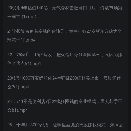
20仅用4年估值140亿，元气森林击败可口可乐，终成市场第
一霸主!(1).mp4
21让投资者追着塞钱的猿辅导，凭啥打败27岁新东方成为全
球第一(1).mp4
22，75家店，15亿营收，把火锅店做到全国第三，只因为抓
住了这点!(1).mp4
23收割1000万宝妈群体?4年狂賺200亿赴美上市，云集凭什
么?(1).mp4
24，711不是便利店?日本疯狂圈钱的商业模式，国人却学不
会!(1).mp4
25，十年开’8000家店，让啊里垂涎的无敌賺钱模式，海澜之