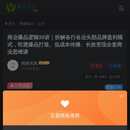
首页
网赚项目
正文
商业爆品逻辑30讲｜拆解各行各业头部品牌盈利模
式，吃透爆品打造、低成本传播、长效变现全套商
业思维课
骑猪兜风
关注
私信
31天前更新
0
1041
475
付费资源
已售 179
商业爆品逻辑30讲｜拆解各行各业头部品牌盈利模式，吃透爆品打造、低成本传播、长效变现全套商业思维课
此内容为付费资源，请付费后查看
9.9
主题模板推荐
￥
3
免费
黄金会员
￥
钻石会员