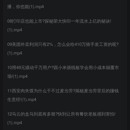
播，你也能(1).mp4
08打印店也能上市?探秘荣大快印一年流水上亿的秘诀!
(1).mp4
09美团外卖利润只有2%，怎么会给410万骑手发工资的呢?
(1).mp4
10用49元撬动千万用户?跟小米插线板学会用小成本颠覆市
场!(1).mp4
11西安肉夹馍为什么干不过麦当劳?揭秘麦当劳背后的賺钱
生意经!(1).mp4
12马云的盒马到底有多狠?快到让所有餐饮老板感到害怕!
(1).mp4