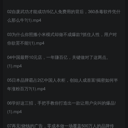
02自废武功才能成功!5亿人免费用的背后，360杀毒软件凭什
么那么牛?(1).mp4
03为什么你照搬小米模式却做不成爆款?抓住人性，用户对
你欲罢不能!(1).mp4
04中国最野10元店，一年賺百亿，关键做对了这两点。
(1).mp4
05日本品牌霸占2亿中国人衣柜，创始人成首富!揭密如何半
年涨粉百万?(1).mp4
06学好这三招，手把手教你打造出一款让用户尖叫的爆品!
(1).mp4
07再见!烧钱的广告，零成本做一场覆盖500万人的品牌传