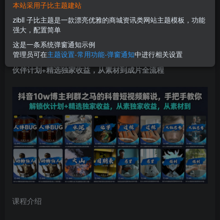
本站采用子比主题建站
立即购买
zibll 子比主题是一款漂亮优雅的商城资讯类网站主题模板，功能
您当前未登录！建议登陆后购买，可保存购买订单
强大，配置简单
这是一条系统弹窗通知示例
管理员可在
主题设置-常用功能-弹窗通知
中进行相关设置
抖音10w博主利群之马的
科普短视频解说
，手把手教你解锁
伙伴计划+精选独家收益，从素材到成片全流程
课程介绍