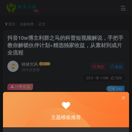
首页
自媒体类
正文
抖音10w博主利群之马的科普短视频解说，手把手
教你解锁伙伴计划+精选独家收益，从素材到成片
全流程
骑猪兜风
关注
私信
28天前更新
0
1166
529
付费资源
已售 242
抖音10w博主利群之马的科普短视频解说，手把手教你解锁伙伴计划+精选独家收益，从素材到成片全流程
此内容为付费资源，请付费后查看
9.9
主题模板推荐
￥
3
免费
黄金会员
￥
钻石会员