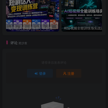
短剧达人变现训练营｜平台授权入驻+爆款剧集选材下载+账号运营养号+多平台挂载发布+剪辑实操+违规问题处理全流程落地课
AI短视频全
评论
抢沙发
请登录后发表评论
登录
注册