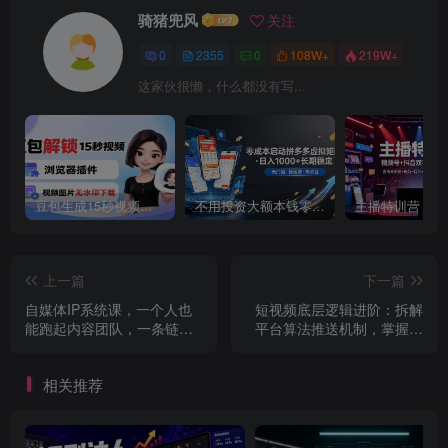
骑猪兜风
关注
0
2355
0
108W+
219W+
这家伙很懒，什么都没有写...
豆包生成15秒视频——浏览器插件：豆包/Dola 视频图片无水印下载 + 解锁15秒视频生成
不用投资大额本钱零成本启动，做拼多多虚拟矩阵，长期稳定！轻松维持日入 1000
上一篇
下一篇
自媒体IP系统课，一个人也
短视频底层逻辑进阶：拆解
能跑起内容团队，一条链路
平台算法推送机制，掌握冷
跑通，从定位、热点、表
启动权重涨粉变现内核
达、生产到发布托管
相关推荐