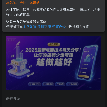
本站采用子比主题建站
您当前未登录！建议登陆后购买，可保存购买订单
zibll 子比主题是一款漂亮优雅的商城资讯类网站主题模板，功能
强大，配置简单
2025-2026最新电商技术每天分享，让你的店铺少走弯路，
这是一条系统弹窗通知示例
管理员可在
主题设置-常用功能-弹窗通知
中进行相关设置
越做越好(更新26年07月)
课程介绍：