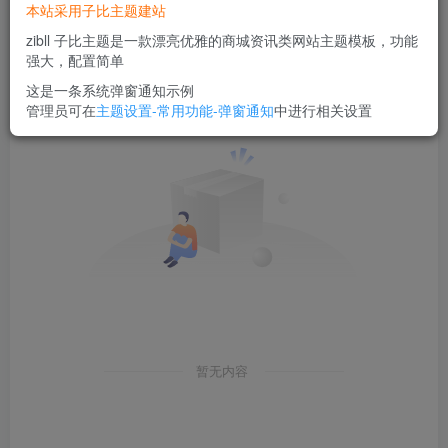
本站采用子比主题建站
zibll 子比主题是一款漂亮优雅的商城资讯类网站主题模板，功能
创建
管理
已关注
排序
0
0
0
强大，配置简单
这是一条系统弹窗通知示例
管理员可在
主题设置-常用功能-弹窗通知
中进行相关设置
暂无内容