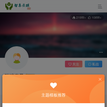
219W+
108W+
关注
私信
骑猪兜风
管理员
这家伙很懒，什么都没有写...
主题模板推荐
文章
2352
收藏
1
评论
0
版块
0
帖子
0
粉丝
0